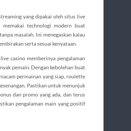
streaming yang dipakai oleh situs live
al memakai technologi modern buat
 tanpa masalah. Ini menegaskan kalau
embirakan serta sesuai kenyataan.
g live casino memberinya pengalaman
nyak pemain. Dengan kebolehan buat
macam permainan yang siap, roulette
kesenangan. Pastikan untuk menunjuk
onus dan promo yang ada, dan terus
tikan pengalaman main yang positif