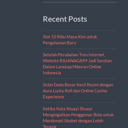
Recent Posts
Slot 10 Ribu Masa Kini untuk
Pengalaman Baru
Setelah Perubahan Tren Internet,
Website RAJANAGA99 Jadi Sorotan
Dalam Lanskap Hiburan Online
Indonesia
Sicbo Dadu Besar Kecil Resmi dengan
Aura Lucky Roll dan Online Casino
Experience
Ketika Kata Shuayi Shuayi
Mengingatkan Penggemar Bola untuk
Menikmati Sbobet dengan Lebih
Tenang