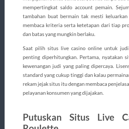
mempertingkat saldo account pemain. Seju
tambahan buat bermain tak mesti keluarkan 
membaca kriteria serta ketetapan dari tiap p
dan batas yang mungkin berlaku.
Saat pilih situs live casino online untuk jud
penting diperhitungkan. Pertama, nyatakan sit
kewenangan judi yang paling dipercaya. Lisens
standard yang cukup tinggi dan kalau permainan
rekam jejak situs itu dengan membaca penjelasa
pelayanan konsumen yang dijajakan.
Putuskan Situs Live C
Roulette