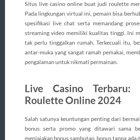
Situs live casino online buat judi roulette me
Pada lingkungan virtual ini, pemain bisa berh
spesifikasi live chat serta memandang prose
streaming video memiliki kualitas tinggi. Ini 
tak perlu tinggalkan rumah. Terkecuali itu, be
antar-muka yang sangat ramah pemakai, mem
pengalaman untuk nikmati permainan.
Live Casino Terbaru: 
Roulette Online 2024
Salah satunya keuntungan penting dari bermai
bonus serta promo yang ditawari sama beb
menjajakan bonus sambutan, bonus tanpa ada de