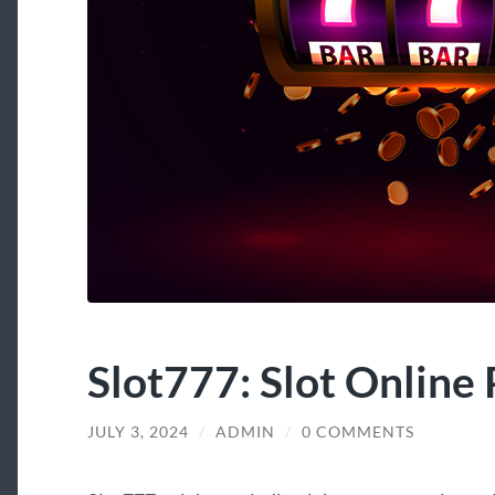
Slot777: Slot Online 
JULY 3, 2024
/
ADMIN
/
0 COMMENTS