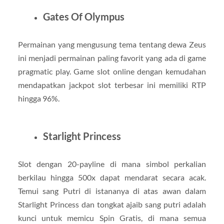
Gates Of Olympus
Permainan yang mengusung tema tentang dewa Zeus
ini menjadi permainan paling favorit yang ada di game
pragmatic play. Game slot online dengan kemudahan
mendapatkan jackpot slot terbesar ini memiliki RTP
hingga 96%.
Starlight Princess
Slot dengan 20-payline di mana simbol perkalian
berkilau hingga 500x dapat mendarat secara acak.
Temui sang Putri di istananya di atas awan dalam
Starlight Princess dan tongkat ajaib sang putri adalah
kunci untuk memicu Spin Gratis, di mana semua