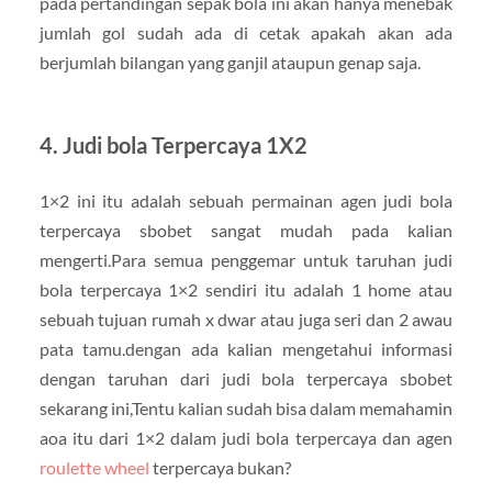
pada pertandingan sepak bola ini akan hanya menebak
jumlah gol sudah ada di cetak apakah akan ada
berjumlah bilangan yang ganjil ataupun genap saja.
4. Judi bola Terpercaya 1X2
1×2 ini itu adalah sebuah permainan agen judi bola
terpercaya sbobet sangat mudah pada kalian
mengerti.Para semua penggemar untuk taruhan judi
bola terpercaya 1×2 sendiri itu adalah 1 home atau
sebuah tujuan rumah x dwar atau juga seri dan 2 awau
pata tamu.dengan ada kalian mengetahui informasi
dengan taruhan dari judi bola terpercaya sbobet
sekarang ini,Tentu kalian sudah bisa dalam memahamin
aoa itu dari 1×2 dalam judi bola terpercaya dan agen
roulette wheel
terpercaya bukan?