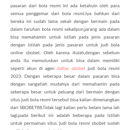
pasaran dari bola resmi ini ada ketahuin oleh para
semua penggemar dari bola resmi.Iya bahkan dari
bereka ini sudah lama sekali dengan bermain pada
dalam taruhan bola resmi sekalipun,jarang ada dalam
bisa memahamin untuk istilah pada jenis pasaran
dengan istilah pada jenis pasaran untuk judi bola
online sbobet. Oleh karena itulah,dengan sebelum
anda itu memutuskan untuk bisa dalam memiliki
seperti akun di agen
daftar sbobet
judi bola resmi
2023. Dengan seberapa besar dalam pasaran bisa
dengan sangatlah mudahya dari memahamin pada
seberapa besar untuk peluang dari bermain dengan
situs judi bola resmi tersebut bisa kalian dimenangkan
dari SBOBET88.Tidak lagi kalian perlu belam lama lah
lagi,pada berikut ini adalah beberapa pada istilah
untuk permainan situs judi bola resmi sbobet sudah