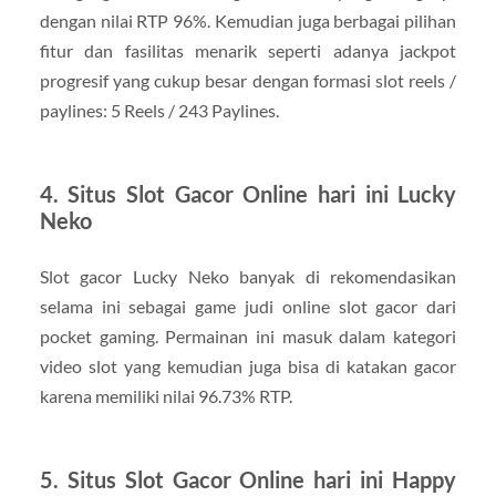
dengan nilai RTP 96%. Kemudian juga berbagai pilihan
fitur dan fasilitas menarik seperti adanya jackpot
progresif yang cukup besar dengan formasi slot reels /
paylines: 5 Reels / 243 Paylines.
4. Situs Slot Gacor Online hari ini Lucky
Neko
Slot gacor Lucky Neko banyak di rekomendasikan
selama ini sebagai game judi online slot gacor dari
pocket gaming. Permainan ini masuk dalam kategori
video slot yang kemudian juga bisa di katakan gacor
karena memiliki nilai 96.73% RTP.
5. Situs Slot Gacor Online hari ini Happy