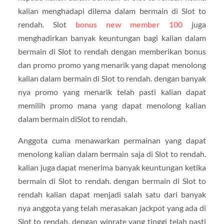
kalian menghadapi dilema dalam bermain di Slot to
rendah. Slot
bonus new member 100
juga
menghadirkan banyak keuntungan bagi kalian dalam
bermain di Slot to rendah dengan memberikan bonus
dan promo promo yang menarik yang dapat menolong
kalian dalam bermain di Slot to rendah. dengan banyak
nya promo yang menarik telah pasti kalian dapat
memilih promo mana yang dapat menolong kalian
dalam bermain diSlot to rendah.
Anggota cuma menawarkan permainan yang dapat
menolong kalian dalam bermain saja di Slot to rendah.
kalian juga dapat menerima banyak keuntungan ketika
bermain di Slot to rendah. dengan bermain di Slot to
rendah kalian dapat menjadi salah satu dari banyak
nya anggota yang telah merasakan jackpot yang ada di
Slot to rendah. dengan winrate yang tinggi telah pasti