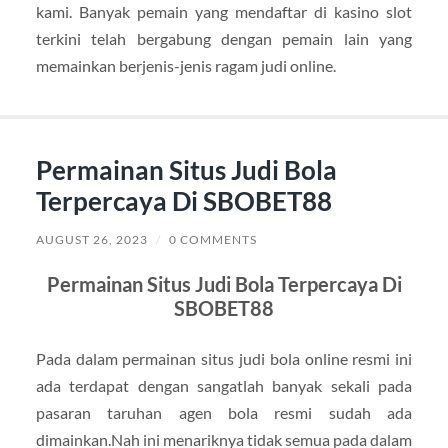
kami. Banyak pemain yang mendaftar di kasino slot
terkini telah bergabung dengan pemain lain yang
memainkan berjenis-jenis ragam judi online.
Permainan Situs Judi Bola
Terpercaya Di SBOBET88
AUGUST 26, 2023
/
0 COMMENTS
Permainan Situs Judi Bola Terpercaya Di
SBOBET88
Pada dalam permainan situs judi bola online resmi ini
ada terdapat dengan sangatlah banyak sekali pada
pasaran taruhan agen bola resmi sudah ada
dimainkan.Nah ini menariknya tidak semua pada dalam