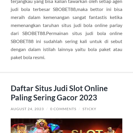
terjangkau yang bisa kalian tawarkan oleh setiap agen
judi bola terbesar SBOBET88,maka bettor ini bisa
meraih dalam kemenangan sangat fantastis ketika
memenangkan taruhan situs judi bola online parlay
dari SBOBET88.Permainan situs judi bola online
SBOBET88 ini sudahlah sering kali untuk di sebut
dengan dalam istilah lainnya yaitu bola paket atau
paket bola resmi.
Daftar Situs Judi Slot Online
Paling Sering Gacor 2023
AUGUST 24, 2023
/
0 COMMENTS
/
STICKY