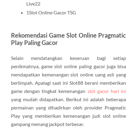
Live22
1Slot Online Gacor TSG
Rekomendasi Game Slot Online Pragmatic
Play Paling Gacor
Selain mendatangkan keseruan bagi setiap
penikmatnya, game slot online paling gacor juga bisa
mendapatkan kemenangan slot online uang asli yang
berlimpah. Apalagi saat ini Slot88 berani memberikan
game dengan tingkat kemenangan
slot gacor hari ini
yang mudah didapatkan. Berikut ini adalah beberapa
permainan yang dihadirkan oleh provider Pragmatic
Play yang memberikan kemenangan judi slot online
gampang menang jackpot terbesar.