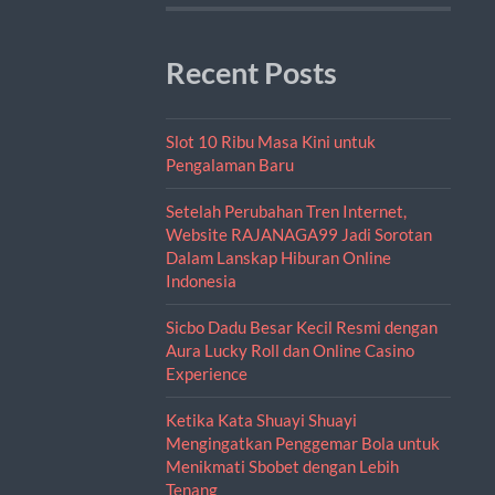
Recent Posts
Slot 10 Ribu Masa Kini untuk
Pengalaman Baru
Setelah Perubahan Tren Internet,
Website RAJANAGA99 Jadi Sorotan
Dalam Lanskap Hiburan Online
Indonesia
Sicbo Dadu Besar Kecil Resmi dengan
Aura Lucky Roll dan Online Casino
Experience
Ketika Kata Shuayi Shuayi
Mengingatkan Penggemar Bola untuk
Menikmati Sbobet dengan Lebih
Tenang