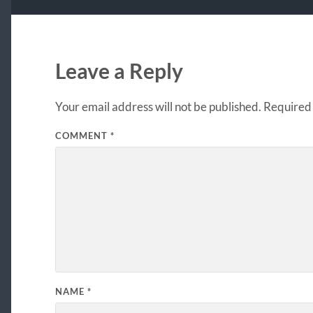
Leave a Reply
Your email address will not be published.
Required 
COMMENT
*
NAME
*