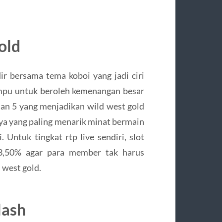
old
ir bersama tema koboi yang jadi ciri
mpu untuk beroleh kemenangan besar
dan 5 yang menjadikan wild west gold
caya yang paling menarik minat bermain
. Untuk tingkat rtp live sendiri, slot
93,50% agar para member tak harus
 west gold.
lash