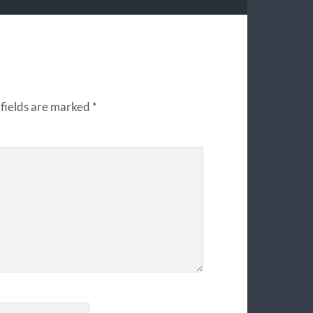
fields are marked
*