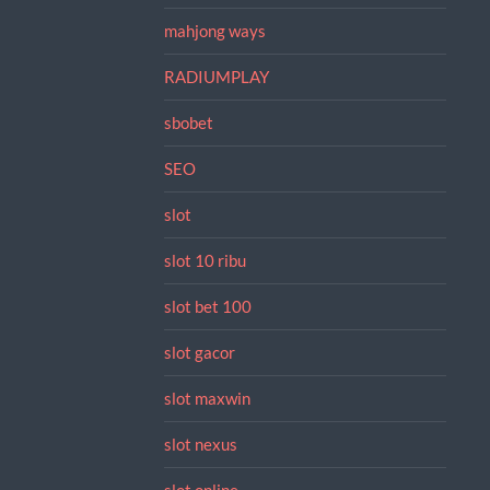
mahjong ways
RADIUMPLAY
sbobet
SEO
slot
slot 10 ribu
slot bet 100
slot gacor
slot maxwin
slot nexus
slot online