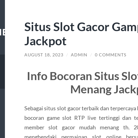
Situs Slot Gacor Ga
NE
Jackpot
AUGUST 18, 2023
/
ADMIN
/
0 COMMENTS
Info Bocoran Situs S
Menang Jack
Sebagai situs slot gacor terbaik dan terperca
bocoran game slot RTP live tertinggi dan 
member slot gacor mudah menang th. 20
menghendaki permainan slot online bers