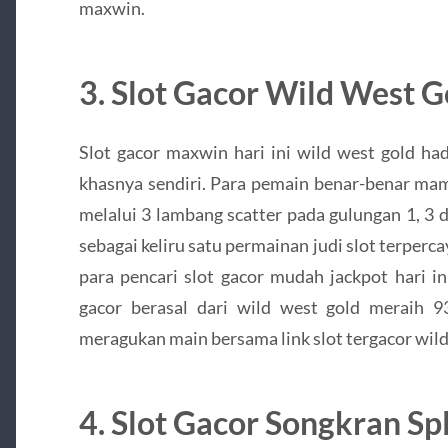
maxwin.
3. Slot Gacor Wild West G
Slot gacor maxwin hari ini wild west gold had
khasnya sendiri. Para pemain benar-benar ma
melalui 3 lambang scatter pada gulungan 1, 3 
sebagai keliru satu permainan judi slot terper
para pencari slot gacor mudah jackpot hari ini
gacor berasal dari wild west gold meraih 
meragukan main bersama link slot tergacor wild
4. Slot Gacor Songkran Sp