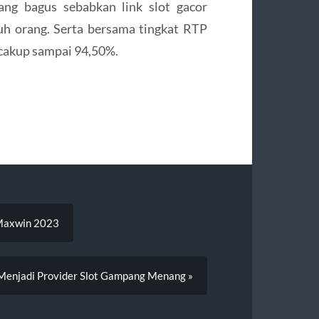
ang bagus sebabkan link slot gacor
ruh orang. Serta bersama tingkat RTP
encakup sampai 94,50%.
 Maxwin 2023
Menjadi Provider Slot Gampang Menang »