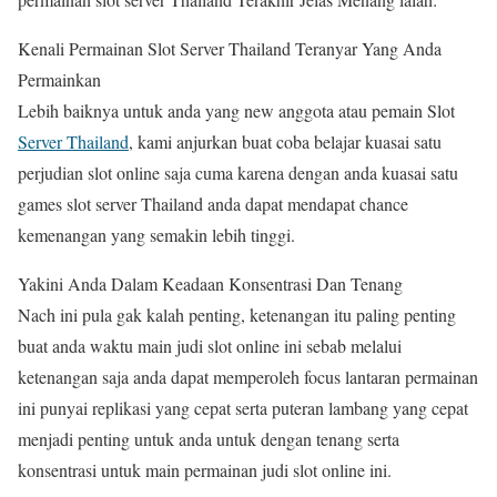
Kenali Permainan Slot Server Thailand Teranyar Yang Anda
Permainkan
Lebih baiknya untuk anda yang new anggota atau pemain Slot
Server Thailand
, kami anjurkan buat coba belajar kuasai satu
perjudian slot online saja cuma karena dengan anda kuasai satu
games slot server Thailand anda dapat mendapat chance
kemenangan yang semakin lebih tinggi.
Yakini Anda Dalam Keadaan Konsentrasi Dan Tenang
Nach ini pula gak kalah penting, ketenangan itu paling penting
buat anda waktu main judi slot online ini sebab melalui
ketenangan saja anda dapat memperoleh focus lantaran permainan
ini punyai replikasi yang cepat serta puteran lambang yang cepat
menjadi penting untuk anda untuk dengan tenang serta
konsentrasi untuk main permainan judi slot online ini.