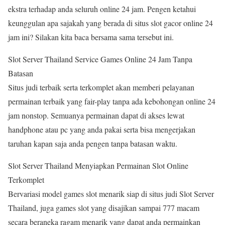
ekstra terhadap anda seluruh online 24 jam. Pengen ketahui
keunggulan apa sajakah yang berada di situs slot gacor online 24
jam ini? Silakan kita baca bersama sama tersebut ini.
Slot Server Thailand Service Games Online 24 Jam Tanpa
Batasan
Situs judi terbaik serta terkomplet akan memberi pelayanan
permainan terbaik yang fair-play tanpa ada kebohongan online 24
jam nonstop. Semuanya permainan dapat di akses lewat
handphone atau pc yang anda pakai serta bisa mengerjakan
taruhan kapan saja anda pengen tanpa batasan waktu.
Slot Server Thailand Menyiapkan Permainan Slot Online
Terkomplet
Bervariasi model games slot menarik siap di situs judi Slot Server
Thailand, juga games slot yang disajikan sampai 777 macam
secara beraneka ragam menarik yang dapat anda permainkan