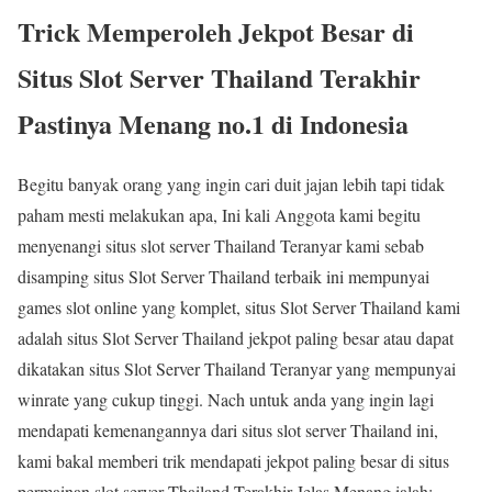
Trick Memperoleh Jekpot Besar di
Situs Slot Server Thailand Terakhir
Pastinya Menang no.1 di Indonesia
Begitu banyak orang yang ingin cari duit jajan lebih tapi tidak
paham mesti melakukan apa, Ini kali Anggota kami begitu
menyenangi situs slot server Thailand Teranyar kami sebab
disamping situs Slot Server Thailand terbaik ini mempunyai
games slot online yang komplet, situs Slot Server Thailand kami
adalah situs Slot Server Thailand jekpot paling besar atau dapat
dikatakan situs Slot Server Thailand Teranyar yang mempunyai
winrate yang cukup tinggi. Nach untuk anda yang ingin lagi
mendapati kemenangannya dari situs slot server Thailand ini,
kami bakal memberi trik mendapati jekpot paling besar di situs
permainan slot server Thailand Terakhir Jelas Menang ialah: