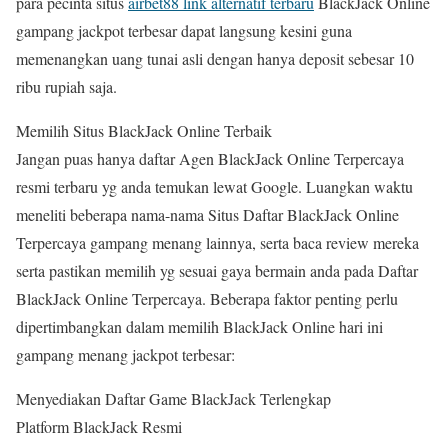
para pecinta situs
airbet88 link alternatif terbaru
BlackJack Online
gampang jackpot terbesar dapat langsung kesini guna
memenangkan uang tunai asli dengan hanya deposit sebesar 10
ribu rupiah saja.
Memilih Situs BlackJack Online Terbaik
Jangan puas hanya daftar Agen BlackJack Online Terpercaya
resmi terbaru yg anda temukan lewat Google. Luangkan waktu
meneliti beberapa nama-nama Situs Daftar BlackJack Online
Terpercaya gampang menang lainnya, serta baca review mereka
serta pastikan memilih yg sesuai gaya bermain anda pada Daftar
BlackJack Online Terpercaya. Beberapa faktor penting perlu
dipertimbangkan dalam memilih BlackJack Online hari ini
gampang menang jackpot terbesar:
Menyediakan Daftar Game BlackJack Terlengkap
Platform BlackJack Resmi