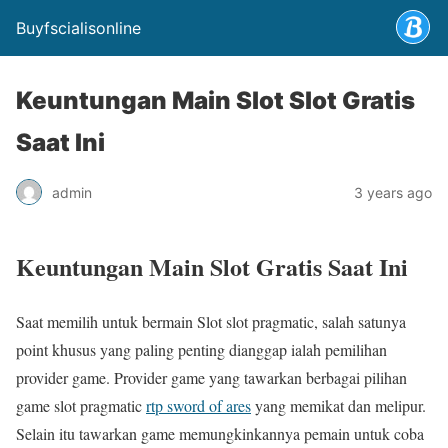
Buyfscialisonline
Keuntungan Main Slot Slot Gratis
Saat Ini
admin
3 years ago
Keuntungan Main Slot Gratis Saat Ini
Saat memilih untuk bermain Slot slot pragmatic, salah satunya
point khusus yang paling penting dianggap ialah pemilihan
provider game. Provider game yang tawarkan berbagai pilihan
game slot pragmatic
rtp sword of ares
yang memikat dan melipur.
Selain itu tawarkan game memungkinkannya pemain untuk coba