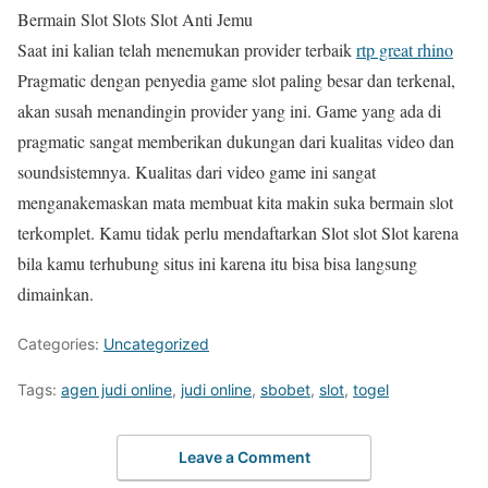
Bermain Slot Slots Slot Anti Jemu
Saat ini kalian telah menemukan provider terbaik
rtp great rhino
Pragmatic dengan penyedia game slot paling besar dan terkenal,
akan susah menandingin provider yang ini. Game yang ada di
pragmatic sangat memberikan dukungan dari kualitas video dan
soundsistemnya. Kualitas dari video game ini sangat
menganakemaskan mata membuat kita makin suka bermain slot
terkomplet. Kamu tidak perlu mendaftarkan Slot slot Slot karena
bila kamu terhubung situs ini karena itu bisa bisa langsung
dimainkan.
Categories:
Uncategorized
Tags:
agen judi online
,
judi online
,
sbobet
,
slot
,
togel
Leave a Comment