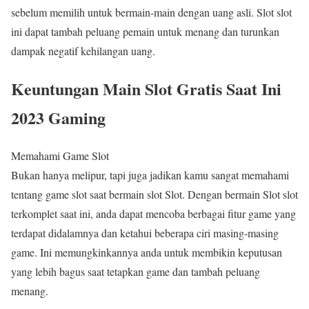
sebelum memilih untuk bermain-main dengan uang asli. Slot slot
ini dapat tambah peluang pemain untuk menang dan turunkan
dampak negatif kehilangan uang.
Keuntungan Main Slot Gratis Saat Ini
2023 Gaming
Memahami Game Slot
Bukan hanya melipur, tapi juga jadikan kamu sangat memahami
tentang game slot saat bermain slot Slot. Dengan bermain Slot slot
terkomplet saat ini, anda dapat mencoba berbagai fitur game yang
terdapat didalamnya dan ketahui beberapa ciri masing-masing
game. Ini memungkinkannya anda untuk membikin keputusan
yang lebih bagus saat tetapkan game dan tambah peluang
menang.