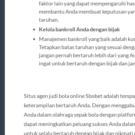
faktor lain yang dapat mempengaruhi hasi
membantu Anda membuat keputusan yang
taruhan.
Kelola bankroll Anda dengan bijak
Manajemen bankroll yang baik adalah kun
Tetapkan batas taruhan yang sesuai de
jangan pernah bertaruh lebih dari yang 
ingat untuk bertaruh dengan bijak dan j
Situs agen judi bola online Sbobet adalah temp
keterampilan bertaruh Anda. Dengan menggabu
Anda dalam olahraga sepak bola dengan platfor
dapat meningkatkan peluang sukses Anda dalam d
untuk selalu bertaruh dengan bijak dan nikmati