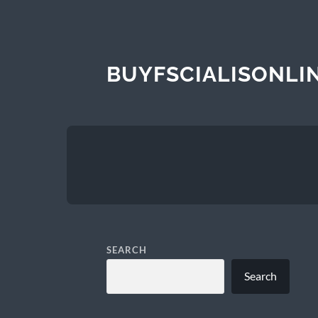
BUYFSCIALISONLI
SEARCH
Search