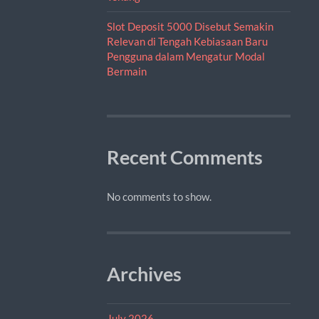
Slot Deposit 5000 Disebut Semakin
Relevan di Tengah Kebiasaan Baru
Pengguna dalam Mengatur Modal
Bermain
Recent Comments
No comments to show.
Archives
July 2026