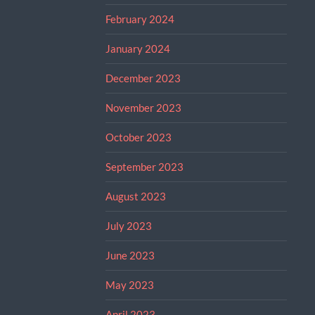
February 2024
January 2024
December 2023
November 2023
October 2023
September 2023
August 2023
July 2023
June 2023
May 2023
April 2023