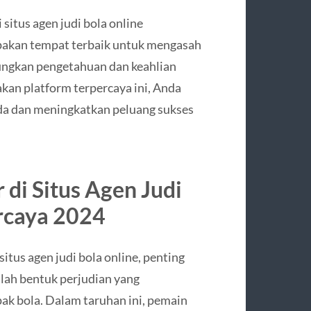
situs agen judi bola online
upakan tempat terbaik untuk mengasah
ngkan pengetahuan dan keahlian
an platform terpercaya ini, Anda
a dan meningkatkan peluang sukses
di Situs Agen Judi
rcaya 2024
us agen judi bola online, penting
alah bentuk perjudian yang
ak bola. Dalam taruhan ini, pemain