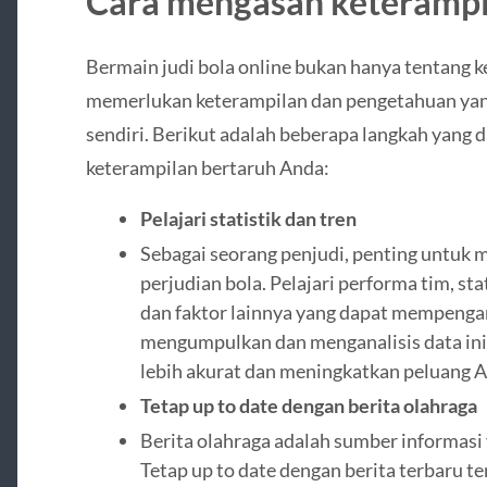
Cara mengasah keterampi
Bermain judi bola online bukan hanya tentang k
memerlukan keterampilan dan pengetahuan yang
sendiri. Berikut adalah beberapa langkah yang
keterampilan bertaruh Anda:
Pelajari statistik dan tren
Sebagai seorang penjudi, penting untuk 
perjudian bola. Pelajari performa tim, st
dan faktor lainnya yang dapat mempenga
mengumpulkan dan menganalisis data ini
lebih akurat dan meningkatkan peluang 
Tetap up to date dengan berita olahraga
Berita olahraga adalah sumber informasi 
Tetap up to date dengan berita terbaru te