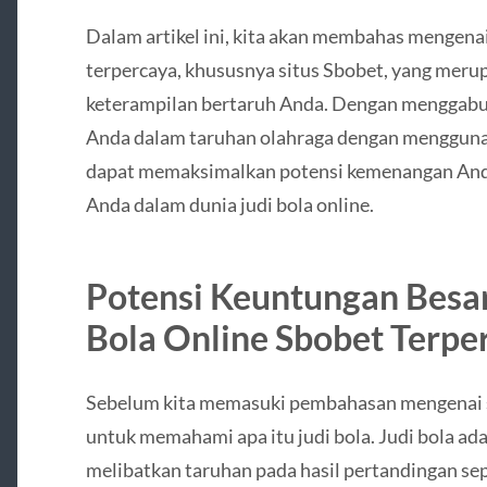
Dalam artikel ini, kita akan membahas mengenai 
terpercaya, khususnya situs Sbobet, yang mer
keterampilan bertaruh Anda. Dengan menggabu
Anda dalam taruhan olahraga dengan menggunak
dapat memaksimalkan potensi kemenangan And
Anda dalam dunia judi bola online.
Potensi Keuntungan Besar 
Bola Online Sbobet Terpe
Sebelum kita memasuki pembahasan mengenai sit
untuk memahami apa itu judi bola. Judi bola ad
melibatkan taruhan pada hasil pertandingan sep