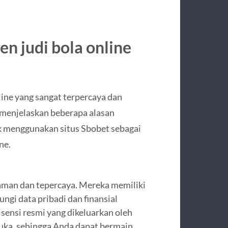
n judi bola online
nline yang sangat terpercaya dan
an menjelaskan beberapa alasan
menggunakan situs Sbobet sebagai
ne.
 aman dan tepercaya. Mereka memiliki
gi data pribadi dan finansial
lisensi resmi yang dikeluarkan oleh
uka, sehingga Anda dapat bermain