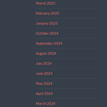
March 2025
February 2025
January 2025
October 2024
September 2024
August 2024
July 2024
June 2024
May 2024
April 2024
March 2024