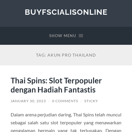
BUYFSCIALISONLINE
SHOW MENU
TAG:
AKUN PRO THAILAND
Thai Spins: Slot Terpopuler
dengan Hadiah Fantastis
JANUARY 30, 2023
/
0 COMMENTS
/
STICKY
Dalam arena perjudian daring, Thai Spins telah muncul
sebagai salah satu slot terpopuler yang menawarkan
pengalaman bermain yang tak terlupakan. Dengan