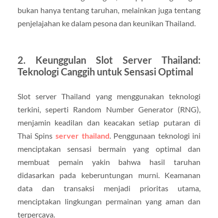
bukan hanya tentang taruhan, melainkan juga tentang
penjelajahan ke dalam pesona dan keunikan Thailand.
2. Keunggulan Slot Server Thailand:
Teknologi Canggih untuk Sensasi Optimal
Slot server Thailand yang menggunakan teknologi
terkini, seperti Random Number Generator (RNG),
menjamin keadilan dan keacakan setiap putaran di
Thai Spins
server thailand
. Penggunaan teknologi ini
menciptakan sensasi bermain yang optimal dan
membuat pemain yakin bahwa hasil taruhan
didasarkan pada keberuntungan murni. Keamanan
data dan transaksi menjadi prioritas utama,
menciptakan lingkungan permainan yang aman dan
terpercaya.