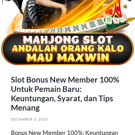
Slot Bonus New Member 100%
Untuk Pemain Baru:
Keuntungan, Syarat, dan Tips
Menang
DECEMBER 3, 2025
Bonus New Member 100%: Keuntungan