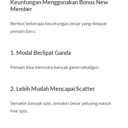
Keuntungan Menggunakan Bonus New
Member
Berikut beberapa keuntungan besar yang didapat
pemain baru:
1. Modal Berlipat Ganda
Pemain bisa mencoba banyak game sekaligus.
2. Lebih Mudah Mencapai Scatter
Semakin banyak spin, semakin besar peluang masuk
free spin.