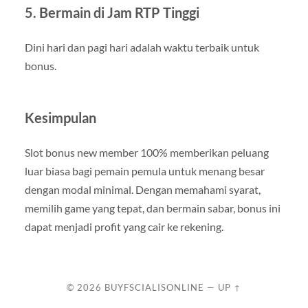
5. Bermain di Jam RTP Tinggi
Dini hari dan pagi hari adalah waktu terbaik untuk
bonus.
Kesimpulan
Slot bonus new member 100% memberikan peluang
luar biasa bagi pemain pemula untuk menang besar
dengan modal minimal. Dengan memahami syarat,
memilih game yang tepat, dan bermain sabar, bonus ini
dapat menjadi profit yang cair ke rekening.
© 2026
BUYFSCIALISONLINE
—
UP ↑