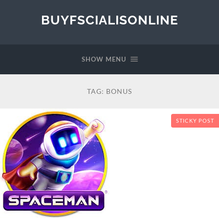
BUYFSCIALISONLINE
SHOW MENU
TAG:
BONUS
STICKY POST