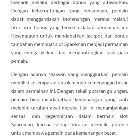
menarik melalui berbagai bonus yang ditawarkan.
Dengan keberuntungan yang bersamaan, pemain
dapat menggandakan kemenangan mereka melalui
fitur-fitur bonus yang tersedia dalam permainan ini.
Kesempatan untuk mendapatkan jackpot dan bonus
tambahan membuat slot Spaceman menjadi permainan
yang mengasyikkan dan menguntungkan bagi para
pemain.
Dengan adanya Maxwin yang menggiurkan, pemain
memiliki kesempatan untuk meraih kemenangan besar
dalam permainan ini. Dengan sekali putaran gulungan,
pemain bisa mendapatkan kemenangan yang jauh
melebihi taruhan awal mereka. Hal ini menambahkan
sensasi dan kegembiraan dalam bermain slot
Spaceman, karena setiap putaran memiliki potensi
untuk membawa pemain pada kemenangan besar.