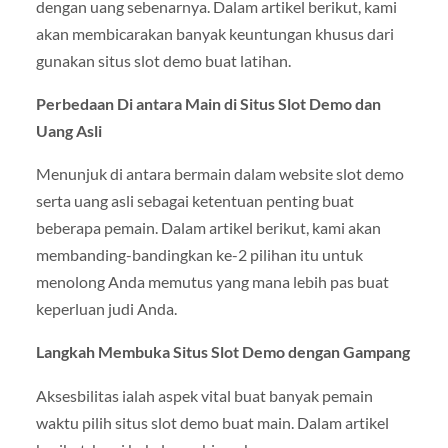
dengan uang sebenarnya. Dalam artikel berikut, kami
akan membicarakan banyak keuntungan khusus dari
gunakan situs slot demo buat latihan.
Perbedaan Di antara Main di Situs Slot Demo dan
Uang Asli
Menunjuk di antara bermain dalam website slot demo
serta uang asli sebagai ketentuan penting buat
beberapa pemain. Dalam artikel berikut, kami akan
membanding-bandingkan ke-2 pilihan itu untuk
menolong Anda memutus yang mana lebih pas buat
keperluan judi Anda.
Langkah Membuka Situs Slot Demo dengan Gampang
Aksesbilitas ialah aspek vital buat banyak pemain
waktu pilih situs slot demo buat main. Dalam artikel