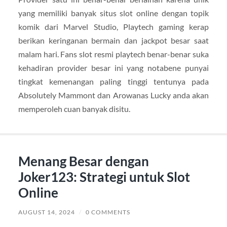
yang memiliki banyak situs slot online dengan topik
komik dari Marvel Studio, Playtech gaming kerap
berikan keringanan bermain dan jackpot besar saat
malam hari. Fans slot resmi playtech benar-benar suka
kehadiran provider besar ini yang notabene punyai
tingkat kemenangan paling tinggi tentunya pada
Absolutely Mammont dan Arowanas Lucky anda akan
memperoleh cuan banyak disitu.
Menang Besar dengan
Joker123: Strategi untuk Slot
Online
AUGUST 14, 2024
/
0 COMMENTS