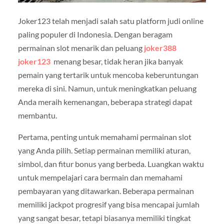
Joker123 telah menjadi salah satu platform judi online
paling populer di Indonesia. Dengan beragam
permainan slot menarik dan peluang
joker388
joker123
menang besar, tidak heran jika banyak
pemain yang tertarik untuk mencoba keberuntungan
mereka di sini. Namun, untuk meningkatkan peluang
Anda meraih kemenangan, beberapa strategi dapat
membantu.
Pertama, penting untuk memahami permainan slot
yang Anda pilih. Setiap permainan memiliki aturan,
simbol, dan fitur bonus yang berbeda. Luangkan waktu
untuk mempelajari cara bermain dan memahami
pembayaran yang ditawarkan. Beberapa permainan
memiliki jackpot progresif yang bisa mencapai jumlah
yang sangat besar, tetapi biasanya memiliki tingkat