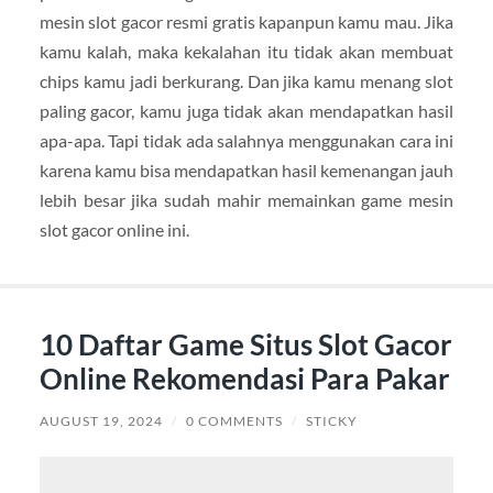
mesin slot gacor resmi gratis kapanpun kamu mau. Jika
kamu kalah, maka kekalahan itu tidak akan membuat
chips kamu jadi berkurang. Dan jika kamu menang slot
paling gacor, kamu juga tidak akan mendapatkan hasil
apa-apa. Tapi tidak ada salahnya menggunakan cara ini
karena kamu bisa mendapatkan hasil kemenangan jauh
lebih besar jika sudah mahir memainkan game mesin
slot gacor online ini.
10 Daftar Game Situs Slot Gacor
Online Rekomendasi Para Pakar
AUGUST 19, 2024
/
0 COMMENTS
/
STICKY