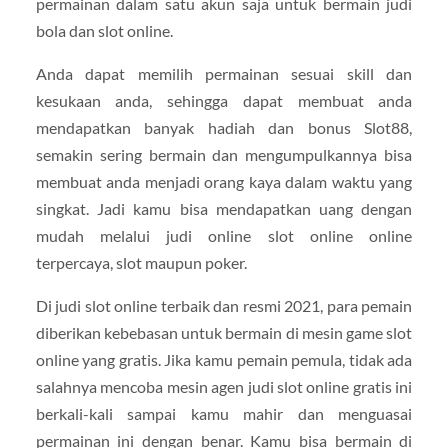
permainan dalam satu akun saja untuk bermain judi
bola dan slot online.
Anda dapat memilih permainan sesuai skill dan
kesukaan anda, sehingga dapat membuat anda
mendapatkan banyak hadiah dan bonus Slot88,
semakin sering bermain dan mengumpulkannya bisa
membuat anda menjadi orang kaya dalam waktu yang
singkat. Jadi kamu bisa mendapatkan uang dengan
mudah melalui judi online slot online online
terpercaya, slot maupun poker.
Di judi slot online terbaik dan resmi 2021, para pemain
diberikan kebebasan untuk bermain di mesin game slot
online yang gratis. Jika kamu pemain pemula, tidak ada
salahnya mencoba mesin agen judi slot online gratis ini
berkali-kali sampai kamu mahir dan menguasai
permainan ini dengan benar. Kamu bisa bermain di