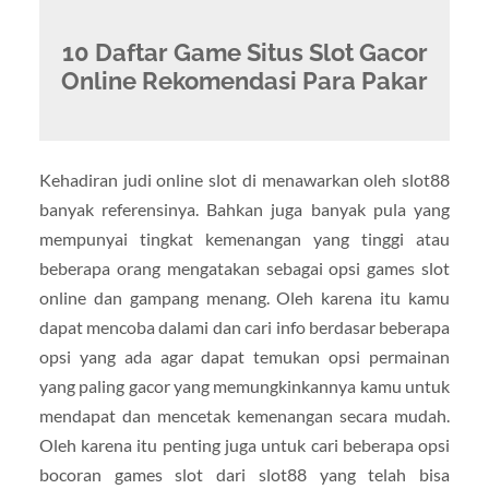
10 Daftar Game Situs Slot Gacor
Online Rekomendasi Para Pakar
Kehadiran judi online slot di menawarkan oleh slot88
banyak referensinya. Bahkan juga banyak pula yang
mempunyai tingkat kemenangan yang tinggi atau
beberapa orang mengatakan sebagai opsi games slot
online dan gampang menang. Oleh karena itu kamu
dapat mencoba dalami dan cari info berdasar beberapa
opsi yang ada agar dapat temukan opsi permainan
yang paling gacor yang memungkinkannya kamu untuk
mendapat dan mencetak kemenangan secara mudah.
Oleh karena itu penting juga untuk cari beberapa opsi
bocoran games slot dari slot88 yang telah bisa