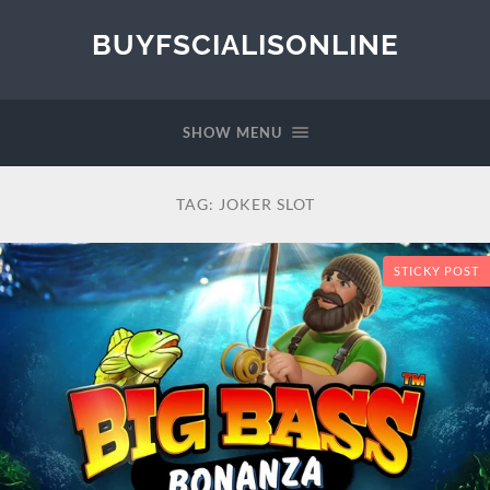
BUYFSCIALISONLINE
SHOW MENU
TAG:
JOKER SLOT
STICKY POST