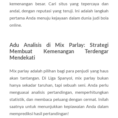
kemenangan besar. Cari situs yang tepercaya dan
andal, dengan reputasi yang teruji. Ini adalah langkah
pertama Anda menuju kejayaan dalam dunia judi bola
online.
Adu Analisis di Mix Parlay: Strategi
Membuat Kemenangan Terdengar
Mendekati
Mix parlay adalah pilihan bagi para penjudi yang haus
akan tantangan. Di Liga Spanyol, mix parlay bukan
hanya sekadar taruhan, tapi sebuah seni. Anda perlu
menguasai analisis pertandingan, memperhitungkan
statistik, dan membaca peluang dengan cermat. Inilah
saatnya untuk menunjukkan kepiawaian Anda dalam
memprediksi hasil pertandingan!