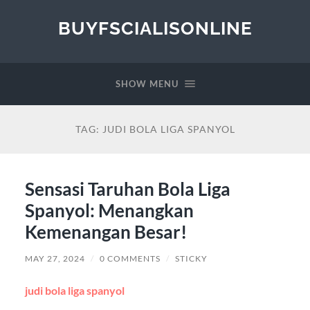
BUYFSCIALISONLINE
SHOW MENU
TAG:
JUDI BOLA LIGA SPANYOL
Sensasi Taruhan Bola Liga
Spanyol: Menangkan
Kemenangan Besar!
MAY 27, 2024
/
0 COMMENTS
/
STICKY
judi bola liga spanyol