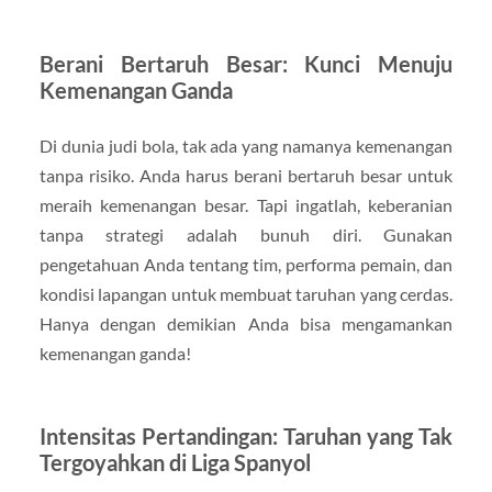
Berani Bertaruh Besar: Kunci Menuju
Kemenangan Ganda
Di dunia judi bola, tak ada yang namanya kemenangan
tanpa risiko. Anda harus berani bertaruh besar untuk
meraih kemenangan besar. Tapi ingatlah, keberanian
tanpa strategi adalah bunuh diri. Gunakan
pengetahuan Anda tentang tim, performa pemain, dan
kondisi lapangan untuk membuat taruhan yang cerdas.
Hanya dengan demikian Anda bisa mengamankan
kemenangan ganda!
Intensitas Pertandingan: Taruhan yang Tak
Tergoyahkan di Liga Spanyol