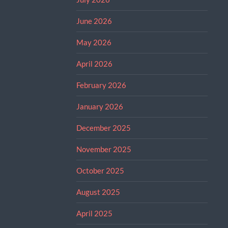
June 2026
May 2026
April 2026
February 2026
January 2026
December 2025
November 2025
October 2025
August 2025
April 2025