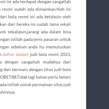
smi ini ada terdapat dengan sangatlah
a resmi sudah ada dimainkan.Nah ini
ri bola resmi ini ada ketahuin oleh
an dari bereka ini sudah lama sekali
mi sekalipun,jarang ada dalam bisa
ngan istilah pada jenis pasaran untuk
,dengan sebelum anda itu memutuskan
en
daftar sbobet
judi bola resmi 2023.
a dengan sangatlah mudahya dari
dari bermain dengan situs judi bola
BOBET88.Tidak lagi kalian perlu belam
ada istilah untuk permainan situs judi
uhinnya.