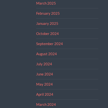
March 2025
February 2025
January 2025
October 2024
September 2024
August 2024
July 2024
June 2024
May 2024
April 2024
March 2024