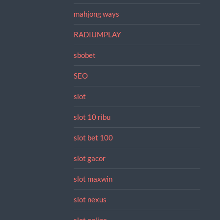
mahjong ways
RADIUMPLAY
sbobet
SEO
slot
slot 10 ribu
slot bet 100
slot gacor
slot maxwin
slot nexus
slot online