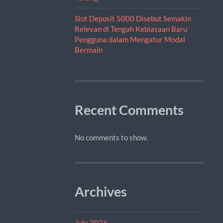
Slot Deposit 5000 Disebut Semakin
Relevan di Tengah Kebiasaan Baru
Pengguna dalam Mengatur Modal
Bermain
Recent Comments
No comments to show.
Archives
July 2026