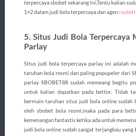
terpercaya sbobet sekarang ini,Tentu kalian su
1×2 dalam judi bola terpercaya dan agen
roulet
5. Situs Judi Bola Terpercaya
Parlay
Situs judi bola terpercaya parlay ini adalah
taruhan bola resmi dan paling popupeler dari
parlay SBOBET88 sudah memeang begitu pop
untuk kalian dapatkan pada bettor. Tidak 
bermain taruhan situs judi bola online sudah 
oleh sbobet bola resmi,maka pada para bett
kemenangan fantastis ketika ada untuk memena
judi bola online sudah sangat terjangkau yang 