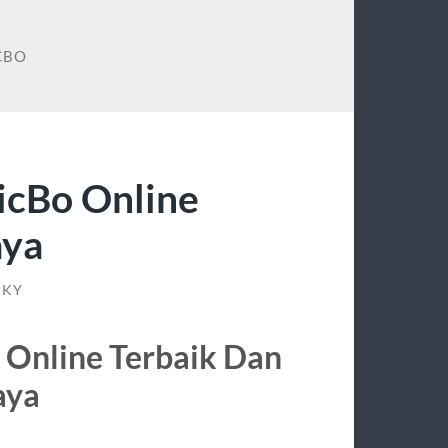
CBO
icBo Online
aya
CKY
 Online Terbaik Dan
aya