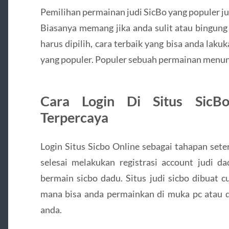
Pemilihan permainan judi SicBo yang populer juga
Biasanya memang jika anda sulit atau bingun
harus dipilih, cara terbaik yang bisa anda la
yang populer. Populer sebuah permainan menun
Cara Login Di Situs SicB
Terpercaya
Login Situs Sicbo Online sebagai tahapan set
selesai melakukan registrasi account judi d
bermain sicbo dadu. Situs judi sicbo dibuat cu
mana bisa anda permainkan di muka pc atau d
anda.