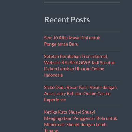
Recent Posts
Slot 10 Ribu Masa Kini untuk
Pengalaman Baru
Setelah Perubahan Tren Internet,
Website RAJANAGA99 Jadi Sorotan
Dalam Lanskap Hiburan Online
Indonesia
Sicbo Dadu Besar Kecil Resmi dengan
Aura Lucky Roll dan Online Casino
Experience
Ketika Kata Shuayi Shuayi
Mengingatkan Penggemar Bola untuk
Menikmati Sbobet dengan Lebih
Tenang