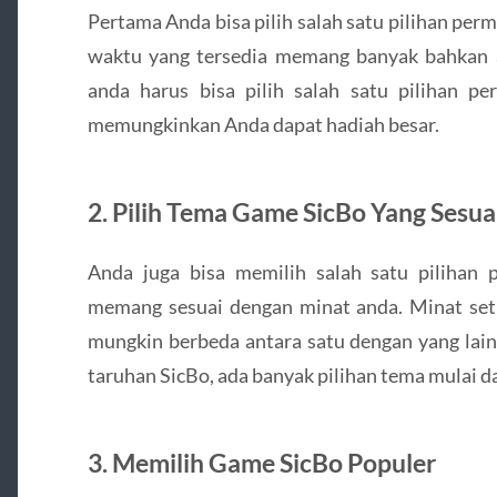
Pertama Anda bisa pilih salah satu pilihan per
waktu yang tersedia memang banyak bahkan 
anda harus bisa pilih salah satu pilihan 
memungkinkan Anda dapat hadiah besar.
2. Pilih Tema Game SicBo Yang Sesua
Anda juga bisa memilih salah satu pilihan
memang sesuai dengan minat anda. Minat se
mungkin berbeda antara satu dengan yang lai
taruhan SicBo, ada banyak pilihan tema mulai da
3. Memilih Game SicBo Populer