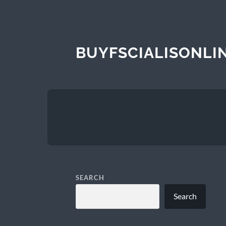
BUYFSCIALISONLI
SEARCH
Search