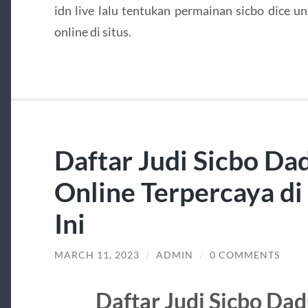
idn live lalu tentukan permainan sicbo dice 
online di situs.
Daftar Judi Sicbo D
Online Terpercaya di
Ini
MARCH 11, 2023
/
ADMIN
/
0 COMMENTS
Daftar Judi Sicbo Da