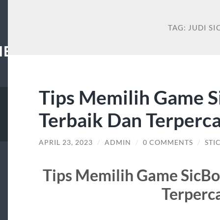
TAG:
JUDI SI
NE
Tips Memilih Game S
Terbaik Dan Terperc
APRIL 23, 2023
/
ADMIN
/
0 COMMENTS
/
STI
Tips Memilih Game SicBo
Terperc