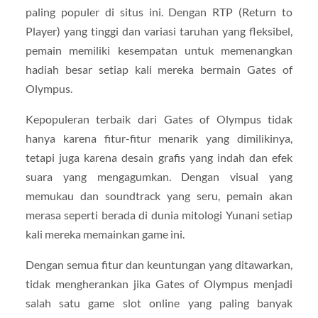
paling populer di situs ini. Dengan RTP (Return to
Player) yang tinggi dan variasi taruhan yang fleksibel,
pemain memiliki kesempatan untuk memenangkan
hadiah besar setiap kali mereka bermain Gates of
Olympus.
Kepopuleran terbaik dari Gates of Olympus tidak
hanya karena fitur-fitur menarik yang dimilikinya,
tetapi juga karena desain grafis yang indah dan efek
suara yang mengagumkan. Dengan visual yang
memukau dan soundtrack yang seru, pemain akan
merasa seperti berada di dunia mitologi Yunani setiap
kali mereka memainkan game ini.
Dengan semua fitur dan keuntungan yang ditawarkan,
tidak mengherankan jika Gates of Olympus menjadi
salah satu game slot online yang paling banyak