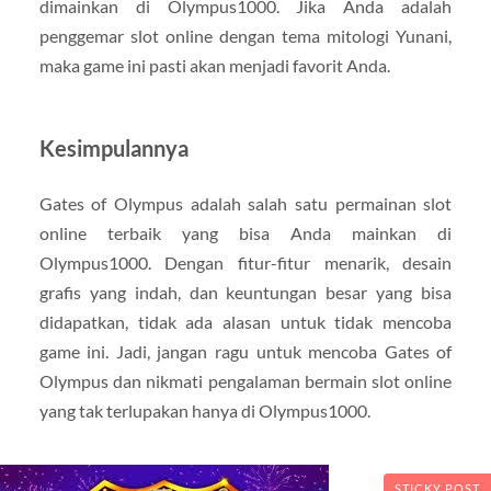
dimainkan di Olympus1000. Jika Anda adalah
penggemar slot online dengan tema mitologi Yunani,
maka game ini pasti akan menjadi favorit Anda.
Kesimpulannya
Gates of Olympus adalah salah satu permainan slot
online terbaik yang bisa Anda mainkan di
Olympus1000. Dengan fitur-fitur menarik, desain
grafis yang indah, dan keuntungan besar yang bisa
didapatkan, tidak ada alasan untuk tidak mencoba
game ini. Jadi, jangan ragu untuk mencoba Gates of
Olympus dan nikmati pengalaman bermain slot online
yang tak terlupakan hanya di Olympus1000.
STICKY POST