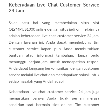
Keberadaan Live Chat Customer Service
24 Jam
Salah satu hal yang membedakan situs slot
OLYMPUS1000 online dengan situs judi online lainnya
adalah keberadaan live chat customer service 24 jam.
Dengan layanan ini, Anda dapat menghubungi tim
customer service kapan pun Anda membutuhkan
bantuan atau informasi tambahan. Tanpa perlu
menunggu berjam-jam untuk mendapatkan respon,
Anda dapat langsung berkomunikasi dengan customer
service melalui live chat dan mendapatkan solusi untuk
setiap masalah yang Anda hadapi.
Keberadaan live chat customer service 24 jam juga
memastikan bahwa Anda tidak pernah merasa
sendirian saat bermain slot online. Tim customer