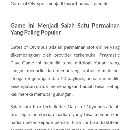
Gates of Olympus menjadi favorit banyak pemain.
Game Ini Menjadi Salah Satu Permainan
Yang Paling Populer
Gates of Olympus adalah permainan slot online yang
dikembangkan oleh provider terkemuka, Pragmatic
Play. Game ini memiliki tema mitologi Yunani yang
sangat menarik dan menantang untuk dimainkan.
Dengan 6 gulungan dan 20 paylines, pemain memiliki
kesempatan untuk memenangkan hadiah besar setiap
kali mereka memutar gulungan.
Salah satu fitur terbaik dari Gates of Olympus adalah
fitur Spin pemberian hadiah yang bisa memberikan
hadiah besar kepada pemain. Fitur ini bisa diaktifkan
secara acak setiap kali pemain melakukan putaran dan