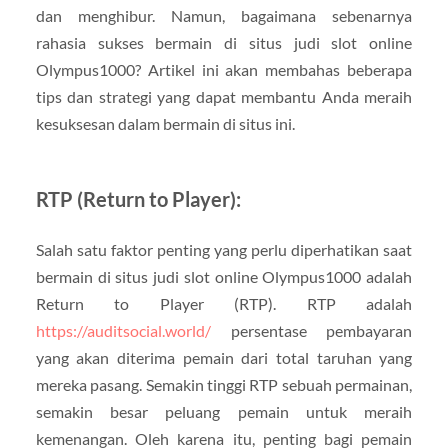
dan menghibur. Namun, bagaimana sebenarnya
rahasia sukses bermain di situs judi slot online
Olympus1000? Artikel ini akan membahas beberapa
tips dan strategi yang dapat membantu Anda meraih
kesuksesan dalam bermain di situs ini.
RTP (Return to Player):
Salah satu faktor penting yang perlu diperhatikan saat
bermain di situs judi slot online Olympus1000 adalah
Return to Player (RTP). RTP adalah
https://auditsocial.world/
persentase pembayaran
yang akan diterima pemain dari total taruhan yang
mereka pasang. Semakin tinggi RTP sebuah permainan,
semakin besar peluang pemain untuk meraih
kemenangan. Oleh karena itu, penting bagi pemain