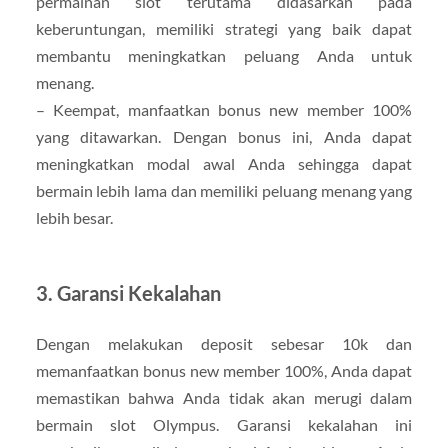
permainan slot terutama didasarkan pada
keberuntungan, memiliki strategi yang baik dapat
membantu meningkatkan peluang Anda untuk
menang.
– Keempat, manfaatkan bonus new member 100%
yang ditawarkan. Dengan bonus ini, Anda dapat
meningkatkan modal awal Anda sehingga dapat
bermain lebih lama dan memiliki peluang menang yang
lebih besar.
3. Garansi Kekalahan
Dengan melakukan deposit sebesar 10k dan
memanfaatkan bonus new member 100%, Anda dapat
memastikan bahwa Anda tidak akan merugi dalam
bermain slot Olympus. Garansi kekalahan ini