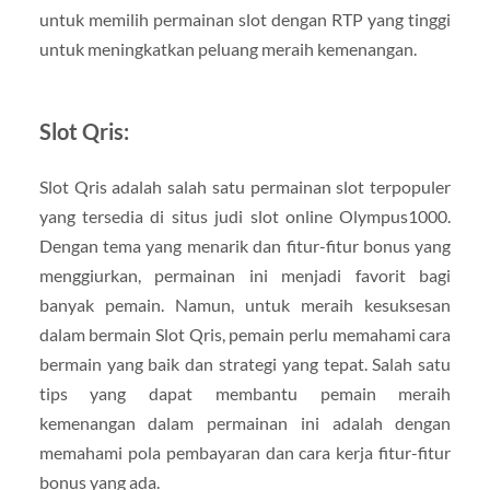
untuk memilih permainan slot dengan RTP yang tinggi
untuk meningkatkan peluang meraih kemenangan.
Slot Qris:
Slot Qris adalah salah satu permainan slot terpopuler
yang tersedia di situs judi slot online Olympus1000.
Dengan tema yang menarik dan fitur-fitur bonus yang
menggiurkan, permainan ini menjadi favorit bagi
banyak pemain. Namun, untuk meraih kesuksesan
dalam bermain Slot Qris, pemain perlu memahami cara
bermain yang baik dan strategi yang tepat. Salah satu
tips yang dapat membantu pemain meraih
kemenangan dalam permainan ini adalah dengan
memahami pola pembayaran dan cara kerja fitur-fitur
bonus yang ada.