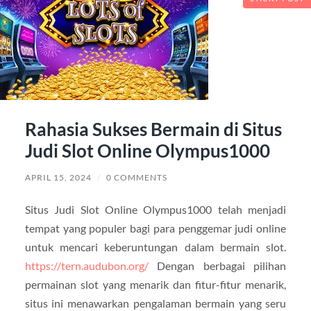
Rahasia Sukses Bermain di Situs
Judi Slot Online Olympus1000
APRIL 15, 2024
/
0 COMMENTS
Situs Judi Slot Online Olympus1000 telah menjadi
tempat yang populer bagi para penggemar judi online
untuk mencari keberuntungan dalam bermain slot.
https://tern.audubon.org/
Dengan berbagai pilihan
permainan slot yang menarik dan fitur-fitur menarik,
situs ini menawarkan pengalaman bermain yang seru