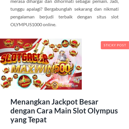
merasa dihargai dan dihormati sebagai pemain. Jadi,
tunggu apalagi? Bergabunglah sekarang dan nikmati
pengalaman berjudi terbaik dengan situs slot
OLYMPUS1000 online.
STICKY POST
Menangkan Jackpot Besar
dengan Cara Main Slot Olympus
yang Tepat