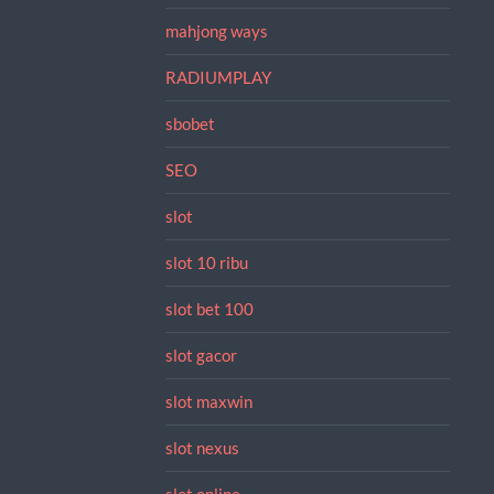
mahjong ways
RADIUMPLAY
sbobet
SEO
slot
slot 10 ribu
slot bet 100
slot gacor
slot maxwin
slot nexus
slot online