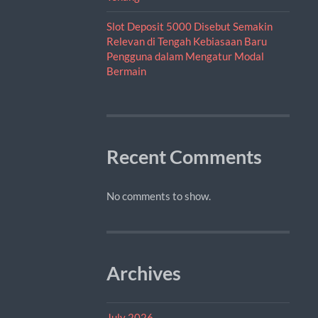
Slot Deposit 5000 Disebut Semakin
Relevan di Tengah Kebiasaan Baru
Pengguna dalam Mengatur Modal
Bermain
Recent Comments
No comments to show.
Archives
July 2026