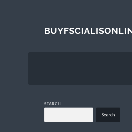
BUYFSCIALISONLI
SEARCH
Search