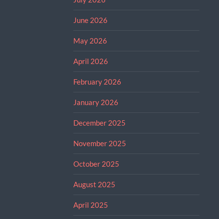
June 2026
May 2026
April 2026
February 2026
January 2026
December 2025
November 2025
October 2025
August 2025
April 2025