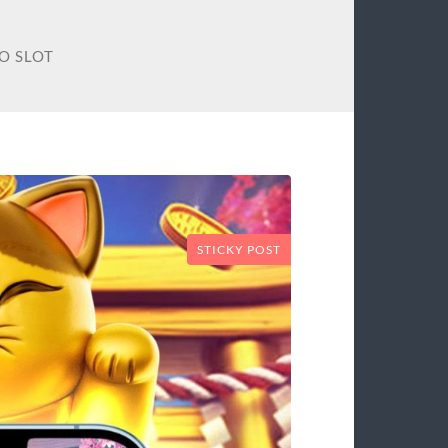
O SLOT
STICKY POST