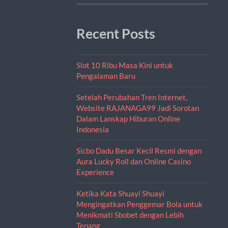
Recent Posts
Slot 10 Ribu Masa Kini untuk
Pengalaman Baru
Setelah Perubahan Tren Internet,
Website RAJANAGA99 Jadi Sorotan
Dalam Lanskap Hiburan Online
Indonesia
Sicbo Dadu Besar Kecil Resmi dengan
Aura Lucky Roll dan Online Casino
Experience
Ketika Kata Shuayi Shuayi
Mengingatkan Penggemar Bola untuk
Menikmati Sbobet dengan Lebih
Tenang