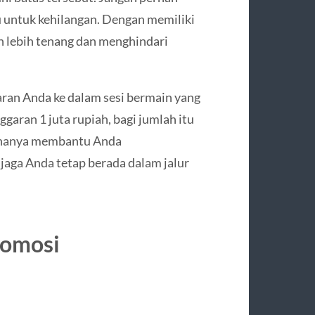
untuk kehilangan. Dengan memiliki
n lebih tenang dan menghindari
ran Anda ke dalam sesi bermain yang
nggaran 1 juta rupiah, bagi jumlah itu
ak hanya membantu Anda
aga Anda tetap berada dalam jalur
romosi