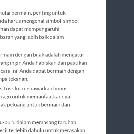
mulai bermain, penting untuk
nda harus mengenal simbol-simbol
aruhan dapat mempengaruhi
aran yang lebih baik dalam
bermain dengan bijak adalah mengatur
ang ingin Anda habiskan dan pastikan
 cara ini, Anda dapat bermain dengan
npa tekanan.
 situs slot menawarkan bonus
n ragu untuk memanfaatkannya!
yak peluang untuk bermain dan
uru-buru dalam memasang taruhan
ecil terlebih dahulu untuk merasakan