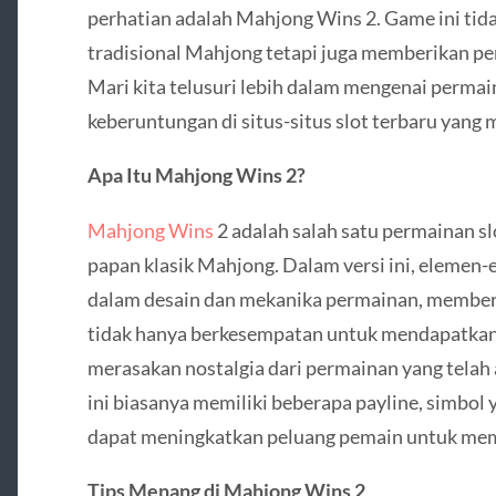
perhatian adalah Mahjong Wins 2. Game ini t
tradisional Mahjong tetapi juga memberikan p
Mari kita telusuri lebih dalam mengenai permai
keberuntungan di situs-situs slot terbaru yan
Apa Itu Mahjong Wins 2?
Mahjong Wins
2 adalah salah satu permainan sl
papan klasik Mahjong. Dalam versi ini, elemen-
dalam desain dan mekanika permainan, member
tidak hanya berkesempatan untuk mendapatkan 
merasakan nostalgia dari permainan yang telah a
ini biasanya memiliki beberapa payline, simbol
dapat meningkatkan peluang pemain untuk me
Tips Menang di Mahjong Wins 2