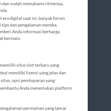
an dan sudah memahami ritmenya,
nda.
Di era digital saat ini, banyak forum
i tips dan pengalaman mereka.
mberi Anda informasi berharga
uk bermain.
emilih situs slot terbaru yang
but memiliki lisensi yang jelas dan
i situs, opsi pembayaran yang
t membantu Anda menemukan platform
n pengalaman permainan yang lancar