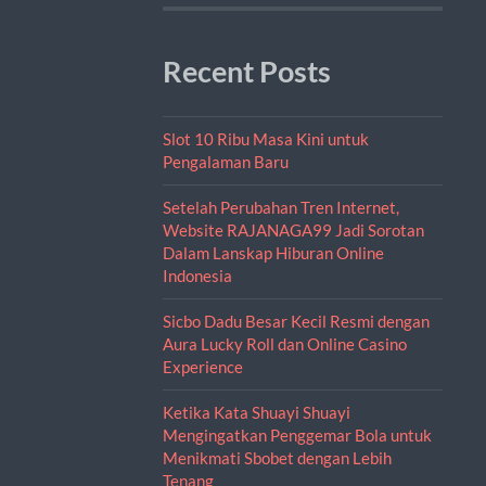
Recent Posts
Slot 10 Ribu Masa Kini untuk
Pengalaman Baru
Setelah Perubahan Tren Internet,
Website RAJANAGA99 Jadi Sorotan
Dalam Lanskap Hiburan Online
Indonesia
Sicbo Dadu Besar Kecil Resmi dengan
Aura Lucky Roll dan Online Casino
Experience
Ketika Kata Shuayi Shuayi
Mengingatkan Penggemar Bola untuk
Menikmati Sbobet dengan Lebih
Tenang