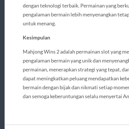
dengan teknologi terbaik. Permainan yang berk
pengalaman bermain lebih menyenangkan tetap
untuk menang.
Kesimpulan
Mahjong Wins 2 adalah permainan slot yang m
pengalaman bermain yang unik dan menyenang
permainan, menerapkan strategi yang tepat, dan
dapat meningkatkan peluang mendapatkan keber
bermain dengan bijak dan nikmati setiap momen
dan semoga keberuntungan selalu menyertai A