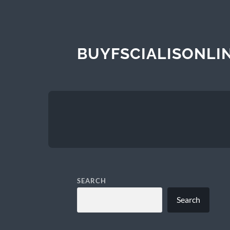
BUYFSCIALISONLI
SEARCH
Search