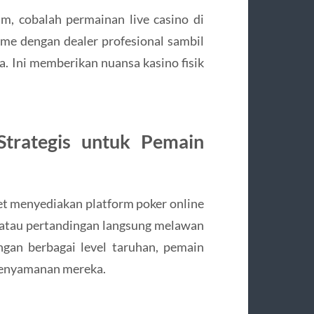
, cobalah permainan live casino di
ime dengan dealer profesional sambil
. Ini memberikan nuansa kasino fisik
Strategis untuk Pemain
et menyediakan platform poker online
atau pertandingan langsung melawan
ngan berbagai level taruhan, pemain
kenyamanan mereka.