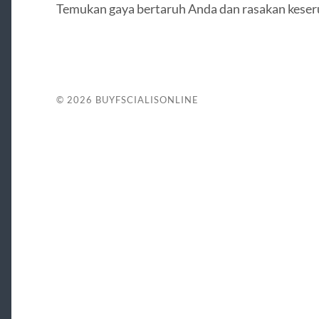
Temukan gaya bertaruh Anda dan rasakan keseru
© 2026
BUYFSCIALISONLINE