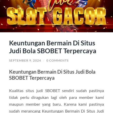
Keuntungan Bermain Di Situs
Judi Bola SBOBET Terpercaya
SEPTEMBER 9, 2024
/
0 COMMENTS
Keuntungan Bermain Di Situs Judi Bola
SBOBET Terpercaya
Kualitas situs judi SBOBET sendiri sudah pastinya
tidak perlu diragukan lagi oleh para member kami
maupun member yang baru. Karena kami pastinya
sudah merancang Keuntungan Bermain Di Situs Judi