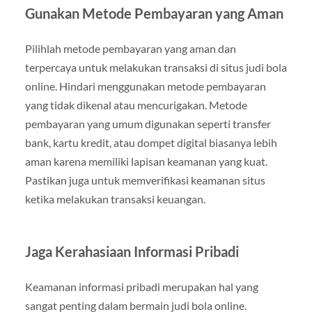
Gunakan Metode Pembayaran yang Aman
Pilihlah metode pembayaran yang aman dan
terpercaya untuk melakukan transaksi di situs judi bola
online. Hindari menggunakan metode pembayaran
yang tidak dikenal atau mencurigakan. Metode
pembayaran yang umum digunakan seperti transfer
bank, kartu kredit, atau dompet digital biasanya lebih
aman karena memiliki lapisan keamanan yang kuat.
Pastikan juga untuk memverifikasi keamanan situs
ketika melakukan transaksi keuangan.
Jaga Kerahasiaan Informasi Pribadi
Keamanan informasi pribadi merupakan hal yang
sangat penting dalam bermain judi bola online.