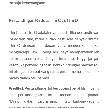
menuju kemenanganmu.
Pertandingan Kedua: Tim C vs Tim D
Tim C dan Tim D adalah rival abadi. Jika pertandingan
ini adalah film, maka sudah pasti ada banyak drama.
Tim C, dengan lini depan yang mengerikan, bakal
menghadapi Tim D yang berupaya mempertahankan
kehormatan mereka. Dengan intensitas tinggi, jangan
kaget jika pertandingan ini berakhir dengan banyak gol.
Ini bisa jadi tempat yang tepat untuk memasukkan mix
parlay dalam taruhanmu!
Prediksi
: Pertandingan ini berpotensi berakhir imbang,
jadi pertimbangkan untuk menambahkan pilihan
“Draw” dalam taruhanmu. Ingat, kadang-kadang,
memilih tidak memilih adalah strategi terbaik!