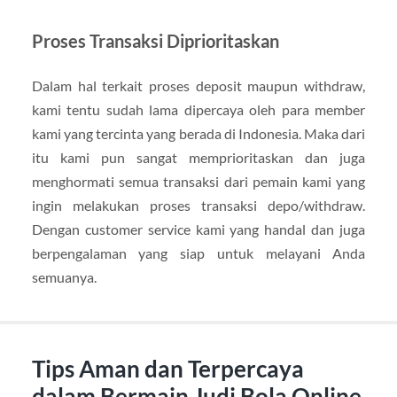
Proses Transaksi Diprioritaskan
Dalam hal terkait proses deposit maupun withdraw,
kami tentu sudah lama dipercaya oleh para member
kami yang tercinta yang berada di Indonesia. Maka dari
itu kami pun sangat memprioritaskan dan juga
menghormati semua transaksi dari pemain kami yang
ingin melakukan proses transaksi depo/withdraw.
Dengan customer service kami yang handal dan juga
berpengalaman yang siap untuk melayani Anda
semuanya.
Tips Aman dan Terpercaya
dalam Bermain Judi Bola Online