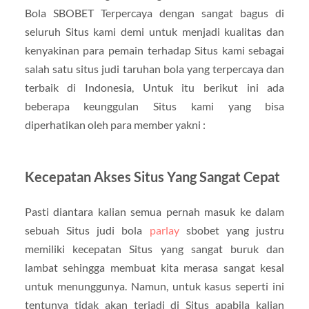
Bola SBOBET Terpercaya dengan sangat bagus di
seluruh Situs kami demi untuk menjadi kualitas dan
kenyakinan para pemain terhadap Situs kami sebagai
salah satu situs judi taruhan bola yang terpercaya dan
terbaik di Indonesia, Untuk itu berikut ini ada
beberapa keunggulan Situs kami yang bisa
diperhatikan oleh para member yakni :
Kecepatan Akses Situs Yang Sangat Cepat
Pasti diantara kalian semua pernah masuk ke dalam
sebuah Situs judi bola
parlay
sbobet yang justru
memiliki kecepatan Situs yang sangat buruk dan
lambat sehingga membuat kita merasa sangat kesal
untuk menunggunya. Namun, untuk kasus seperti ini
tentunya tidak akan terjadi di Situs apabila kalian