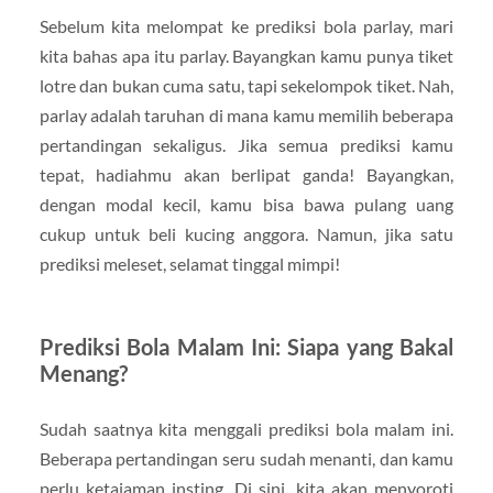
Sebelum kita melompat ke prediksi bola parlay, mari
kita bahas apa itu parlay. Bayangkan kamu punya tiket
lotre dan bukan cuma satu, tapi sekelompok tiket. Nah,
parlay adalah taruhan di mana kamu memilih beberapa
pertandingan sekaligus. Jika semua prediksi kamu
tepat, hadiahmu akan berlipat ganda! Bayangkan,
dengan modal kecil, kamu bisa bawa pulang uang
cukup untuk beli kucing anggora. Namun, jika satu
prediksi meleset, selamat tinggal mimpi!
Prediksi Bola Malam Ini: Siapa yang Bakal
Menang?
Sudah saatnya kita menggali prediksi bola malam ini.
Beberapa pertandingan seru sudah menanti, dan kamu
perlu ketajaman insting. Di sini, kita akan menyoroti