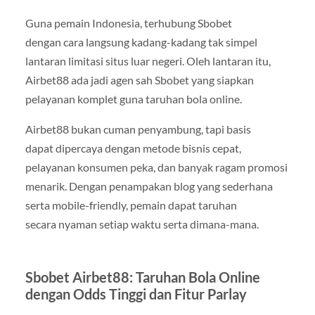
Guna pemain Indonesia, terhubung Sbobet
dengan cara langsung kadang-kadang tak simpel
lantaran limitasi situs luar negeri. Oleh lantaran itu,
Airbet88 ada jadi agen sah Sbobet yang siapkan
pelayanan komplet guna taruhan bola online.
Airbet88 bukan cuman penyambung, tapi basis
dapat dipercaya dengan metode bisnis cepat,
pelayanan konsumen peka, dan banyak ragam promosi
menarik. Dengan penampakan blog yang sederhana
serta mobile-friendly, pemain dapat taruhan
secara nyaman setiap waktu serta dimana-mana.
Sbobet Airbet88: Taruhan Bola Online
dengan Odds Tinggi dan Fitur Parlay