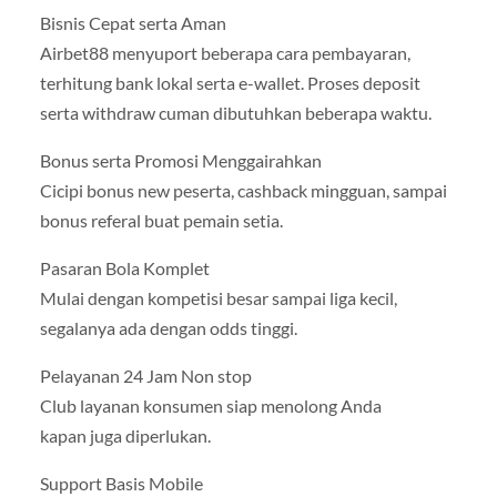
Bisnis Cepat serta Aman
Airbet88 menyuport beberapa cara pembayaran,
terhitung bank lokal serta e-wallet. Proses deposit
serta withdraw cuman dibutuhkan beberapa waktu.
Bonus serta Promosi Menggairahkan
Cicipi bonus new peserta, cashback mingguan, sampai
bonus referal buat pemain setia.
Pasaran Bola Komplet
Mulai dengan kompetisi besar sampai liga kecil,
segalanya ada dengan odds tinggi.
Pelayanan 24 Jam Non stop
Club layanan konsumen siap menolong Anda
kapan juga diperlukan.
Support Basis Mobile