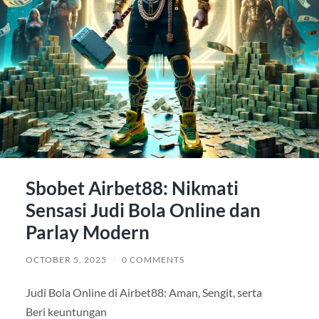
Sbobet Airbet88: Nikmati
Sensasi Judi Bola Online dan
Parlay Modern
OCTOBER 5, 2025
/
0 COMMENTS
Judi Bola Online di Airbet88: Aman, Sengit, serta
Beri keuntungan