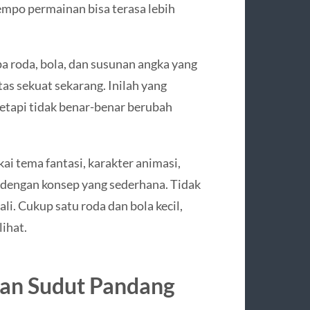
tempo permainan bisa terasa lebih
pa roda, bola, dan susunan angka yang
as sekuat sekarang. Inilah yang
etapi tidak benar-benar berubah
i tema fantasi, karakter animasi,
ri dengan konsep yang sederhana. Tidak
i. Cukup satu roda dan bola kecil,
ihat.
an Sudut Pandang