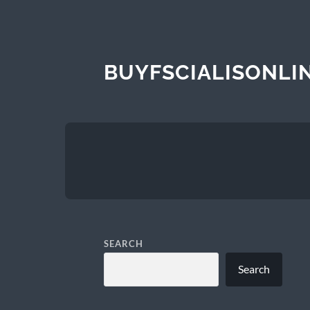
BUYFSCIALISONLI
SEARCH
Search