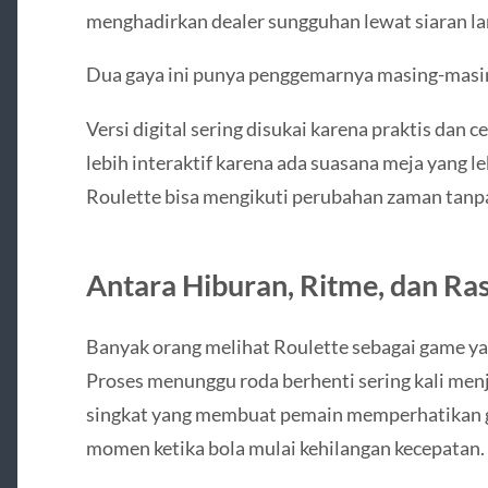
menghadirkan dealer sungguhan lewat siaran l
Dua gaya ini punya penggemarnya masing-masi
Versi digital sering disukai karena praktis dan c
lebih interaktif karena ada suasana meja yang le
Roulette bisa mengikuti perubahan zaman tanp
Antara Hiburan, Ritme, dan Ra
Banyak orang melihat Roulette sebagai game yan
Proses menunggu roda berhenti sering kali menj
singkat yang membuat pemain memperhatikan ge
momen ketika bola mulai kehilangan kecepatan.