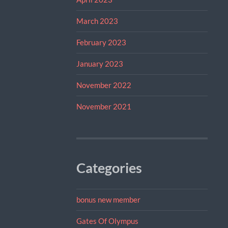
March 2023
February 2023
January 2023
November 2022
November 2021
Categories
bonus new member
Gates Of Olympus