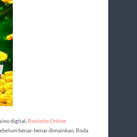
ino digital,
Roulette Online
sebelum benar-benar dimainkan. Roda