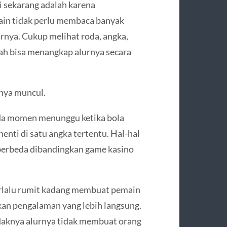
i sekarang adalah karena
main tidak perlu membaca banyak
nya. Cukup melihat roda, angka,
dah bisa menangkap alurnya secara
knya muncul.
Ada momen menunggu ketika bola
enti di satu angka tertentu. Hal-hal
 berbeda dibandingkan game kasino
erlalu rumit kadang membuat pemain
an pengalaman yang lebih langsung.
idaknya alurnya tidak membuat orang