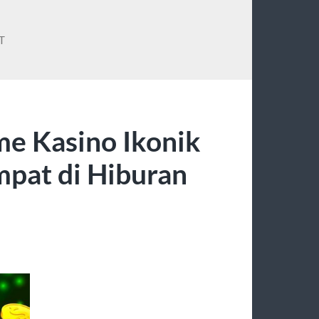
T
me Kasino Ikonik
mpat di Hiburan