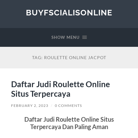
BUYFSCIALISONLINE
SHOW MENU
TAG:
ROULETTE ONLINE JACPOT
Daftar Judi Roulette Online
Situs Terpercaya
FEBRUARY 2, 2023
/
0 COMMENTS
Daftar Judi Roulette Online Situs
Terpercaya Dan Paling Aman