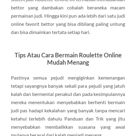
bettor yang dambakan cobalah beraneka macam
permainan judi. Hingga kini pun ada lebih dari satu judi
online favorit bettor yang bisa dibilang paling untung
dan bisa dimainkan tertata setiap hari.
Tips Atau Cara Bermain Roulette Online
Mudah Menang
Pastinya semua pejudi mengiginkan kemenangan
tetapi sayangnya banyak sekali para pejudi yang jatuh
kalah dan bermental penakut dan pada kesimpulannya
mereka menentukan menyebabkan berhenti bermain
judi pas hadapi kekalahan yang banyak tanpa mencari
ketahui terlebih dahulu Panduan dan Trik yang jitu
menyebabkan membalikkan suasana yang awal
mulanya berasal dari kalah menjadi menang.