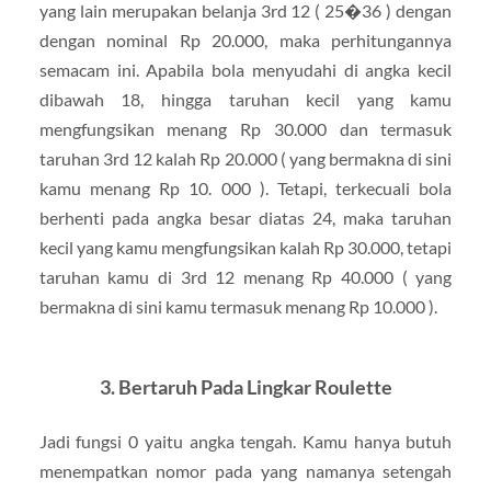
yang lain merupakan belanja 3rd 12 ( 25�36 ) dengan
dengan nominal Rp 20.000, maka perhitungannya
semacam ini. Apabila bola menyudahi di angka kecil
dibawah 18, hingga taruhan kecil yang kamu
mengfungsikan menang Rp 30.000 dan termasuk
taruhan 3rd 12 kalah Rp 20.000 ( yang bermakna di sini
kamu menang Rp 10. 000 ). Tetapi, terkecuali bola
berhenti pada angka besar diatas 24, maka taruhan
kecil yang kamu mengfungsikan kalah Rp 30.000, tetapi
taruhan kamu di 3rd 12 menang Rp 40.000 ( yang
bermakna di sini kamu termasuk menang Rp 10.000 ).
3. Bertaruh Pada Lingkar Roulette
Jadi fungsi 0 yaitu angka tengah. Kamu hanya butuh
menempatkan nomor pada yang namanya setengah