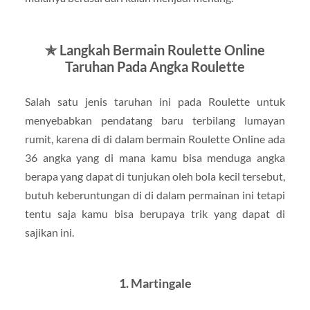
✯ Langkah Bermain Roulette Online
Taruhan Pada Angka Roulette
Salah satu jenis taruhan ini pada Roulette untuk
menyebabkan pendatang baru terbilang lumayan
rumit, karena di di dalam bermain Roulette Online ada
36 angka yang di mana kamu bisa menduga angka
berapa yang dapat di tunjukan oleh bola kecil tersebut,
butuh keberuntungan di di dalam permainan ini tetapi
tentu saja kamu bisa berupaya trik yang dapat di
sajikan ini.
1. Martingale