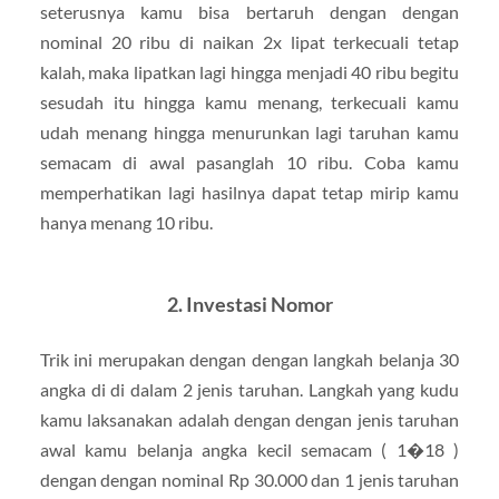
seterusnya kamu bisa bertaruh dengan dengan
nominal 20 ribu di naikan 2x lipat terkecuali tetap
kalah, maka lipatkan lagi hingga menjadi 40 ribu begitu
sesudah itu hingga kamu menang, terkecuali kamu
udah menang hingga menurunkan lagi taruhan kamu
semacam di awal pasanglah 10 ribu. Coba kamu
memperhatikan lagi hasilnya dapat tetap mirip kamu
hanya menang 10 ribu.
2. Investasi Nomor
Trik ini merupakan dengan dengan langkah belanja 30
angka di di dalam 2 jenis taruhan. Langkah yang kudu
kamu laksanakan adalah dengan dengan jenis taruhan
awal kamu belanja angka kecil semacam ( 1�18 )
dengan dengan nominal Rp 30.000 dan 1 jenis taruhan