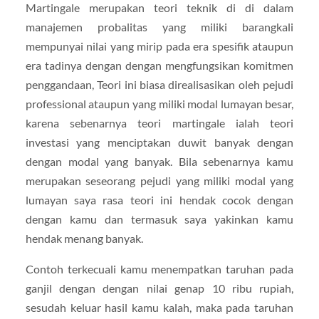
Martingale merupakan teori teknik di di dalam
manajemen probalitas yang miliki barangkali
mempunyai nilai yang mirip pada era spesifik ataupun
era tadinya dengan dengan mengfungsikan komitmen
penggandaan, Teori ini biasa direalisasikan oleh pejudi
professional ataupun yang miliki modal lumayan besar,
karena sebenarnya teori martingale ialah teori
investasi yang menciptakan duwit banyak dengan
dengan modal yang banyak. Bila sebenarnya kamu
merupakan seseorang pejudi yang miliki modal yang
lumayan saya rasa teori ini hendak cocok dengan
dengan kamu dan termasuk saya yakinkan kamu
hendak menang banyak.
Contoh terkecuali kamu menempatkan taruhan pada
ganjil dengan dengan nilai genap 10 ribu rupiah,
sesudah keluar hasil kamu kalah, maka pada taruhan