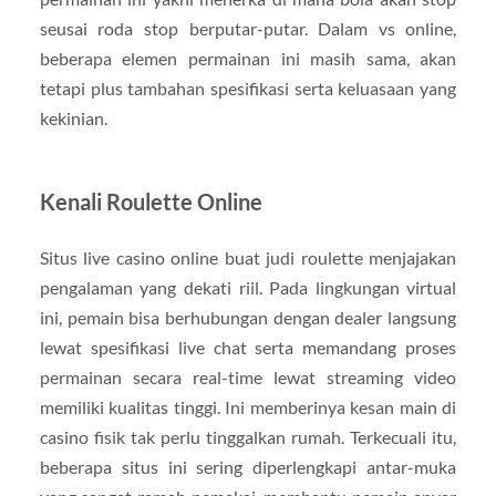
seusai roda stop berputar-putar. Dalam vs online,
beberapa elemen permainan ini masih sama, akan
tetapi plus tambahan spesifikasi serta keluasaan yang
kekinian.
Kenali Roulette Online
Situs live casino online buat judi roulette menjajakan
pengalaman yang dekati riil. Pada lingkungan virtual
ini, pemain bisa berhubungan dengan dealer langsung
lewat spesifikasi live chat serta memandang proses
permainan secara real-time lewat streaming video
memiliki kualitas tinggi. Ini memberinya kesan main di
casino fisik tak perlu tinggalkan rumah. Terkecuali itu,
beberapa situs ini sering diperlengkapi antar-muka