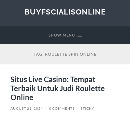
BUYFSCIALISONLINE
SHOW MENU
TAG:
ROULETTE SPIN ONLINE
Situs Live Casino: Tempat
Terbaik Untuk Judi Roulette
Online
AUGUST 21, 2024
/
0 COMMENTS
/
STICKY