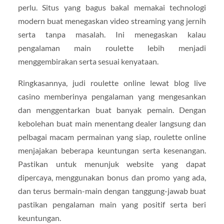
perlu. Situs yang bagus bakal memakai technologi
modern buat menegaskan video streaming yang jernih
serta tanpa masalah. Ini menegaskan kalau
pengalaman main roulette lebih menjadi
menggembirakan serta sesuai kenyataan.
Ringkasannya, judi roulette online lewat blog live
casino memberinya pengalaman yang mengesankan
dan menggentarkan buat banyak pemain. Dengan
kebolehan buat main menentang dealer langsung dan
pelbagai macam permainan yang siap, roulette online
menjajakan beberapa keuntungan serta kesenangan.
Pastikan untuk menunjuk website yang dapat
dipercaya, menggunakan bonus dan promo yang ada,
dan terus bermain-main dengan tanggung-jawab buat
pastikan pengalaman main yang positif serta beri
keuntungan.