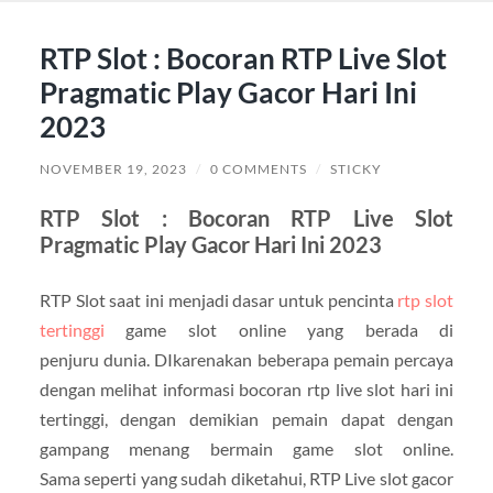
RTP Slot : Bocoran RTP Live Slot
Pragmatic Play Gacor Hari Ini
2023
NOVEMBER 19, 2023
/
0 COMMENTS
/
STICKY
RTP Slot : Bocoran RTP Live Slot
Pragmatic Play Gacor Hari Ini 2023
RTP Slot saat ini menjadi dasar untuk pencinta
rtp slot
tertinggi
game slot online yang berada di
penjuru dunia. DIkarenakan beberapa pemain percaya
dengan melihat informasi bocoran rtp live slot hari ini
tertinggi, dengan demikian pemain dapat dengan
gampang menang bermain game slot online.
Sama seperti yang sudah diketahui, RTP Live slot gacor