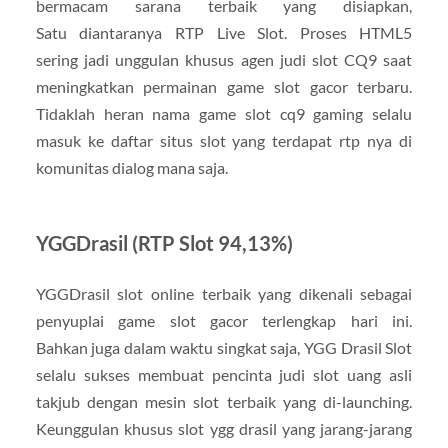
bermacam sarana terbaik yang disiapkan,
Satu diantaranya RTP Live Slot. Proses HTML5
sering jadi unggulan khusus agen judi slot CQ9 saat
meningkatkan permainan game slot gacor terbaru.
Tidaklah heran nama game slot cq9 gaming selalu
masuk ke daftar situs slot yang terdapat rtp nya di
komunitas dialog mana saja.
YGGDrasil (RTP Slot 94,13%)
YGGDrasil slot online terbaik yang dikenali sebagai
penyuplai game slot gacor terlengkap hari ini.
Bahkan juga dalam waktu singkat saja, YGG Drasil Slot
selalu sukses membuat pencinta judi slot uang asli
takjub dengan mesin slot terbaik yang di-launching.
Keunggulan khusus slot ygg drasil yang jarang-jarang