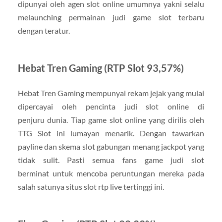
dipunyai oleh agen slot online umumnya yakni selalu
melaunching permainan judi game slot terbaru
dengan teratur.
Hebat Tren Gaming (RTP Slot 93,57%)
Hebat Tren Gaming mempunyai rekam jejak yang mulai
dipercayai oleh pencinta judi slot online di
penjuru dunia. Tiap game slot online yang dirilis oleh
TTG Slot ini lumayan menarik. Dengan tawarkan
payline dan skema slot gabungan menang jackpot yang
tidak sulit. Pasti semua fans game judi slot
berminat untuk mencoba peruntungan mereka pada
salah satunya situs slot rtp live tertinggi ini.