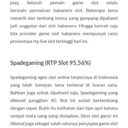
play, Seluruh pemain game slot selalu
bermain permainan habanero slot. Beberapa tema
menarik dan lambang bonus yang gampang dipahami
jadi unggulan dari slot habanero. Hingga lumrah saja
bila provider game slot habanero mempunyai rasio
prosentase rtp live slot tertinggi hari ini.
Spadegaming (RTP Slot 95,56%)
Spadegaming agen slot online terpercaya di Indonesia
yang telah lumayan lama terkenal di luaran sana.
Bahkan juga untuk dipahami saja, Spadegaming yang
dikenali panggilan SG Slot ini sudah berkembang
dengan cepat. Bukti itu kelihatan dari tipe opsi bahasa
sampai mata uang yang disiapkan. Situs slot gacor ini
dikenal juga sebagai salah satunya penyuplai game slot