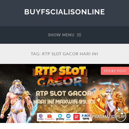
BUYFSCIALISONLINE
SHOW MENU
TAG:
RTP SLOT GACOR HARI INI
STICKY POST