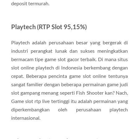
deposit termurah.
Playtech (RTP Slot 95,15%)
Playtech adalah perusahaan besar yang bergerak di
industri perangkat lunak dan sukses meningkatkan
bermacam tipe game slot gacor terbaik. Di mana situs
slot online playtech di Indonesia berkembang dengan
cepat. Beberapa pencinta game slot online tentunya
sangat familier dengan beberapa permainan game judi
slot gampang menang seperti Fish Shooter kan? Nach,
Game slot rtp live tertinggi itu adalah permainan yang
diperkembangkan oleh perusahaan playtech
internasional.