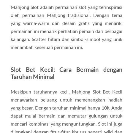
Mahjong Slot adalah permainan slot yang terinspirasi
oleh permainan Mahjong tradisional. Dengan tema
yang warna-warni dan desain grafis yang menarik,
permainan ini menarik perhatian pemain dari berbagai
kalangan. Scatter hitam dan simbol-simbol yang unik
menambah keseruan permainan ini.
Slot Bet Kecil: Cara Bermain dengan
Taruhan Minimal
Meskipun taruhannya kecil, Mahjong Slot Bet Kecil
menawarkan peluang untuk memenangkan hadiah
yang besar. Dengan taruhan minimal hanya 10k, Anda
dapat mulai bermain dan memutar gulungan untuk
mencari kombinasi yang menguntungkan. Slot ini juga
dilengkapi dengan fitur-fitur khusus seperti wild dan