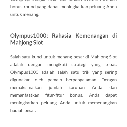
bonus round yang dapat meningkatkan peluang Anda
untuk menang.
Olympus1000: Rahasia Kemenangan di
Mahjong Slot
Salah satu kunci untuk menang besar di Mahjong Slot
adalah dengan mengikuti strategi yang tepat.
Olympus1000 adalah salah satu trik yang sering
digunakan oleh pemain berpengalaman. Dengan
memaksimalkan jumlah taruhan Anda dan
memanfaatkan fitur-fitur bonus, Anda dapat
meningkatkan peluang Anda untuk memenangkan
hadiah besar.