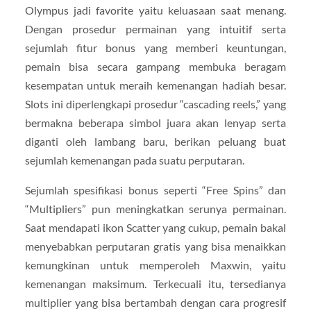
Olympus jadi favorite yaitu keluasaan saat menang.
Dengan prosedur permainan yang intuitif serta
sejumlah fitur bonus yang memberi keuntungan,
pemain bisa secara gampang membuka beragam
kesempatan untuk meraih kemenangan hadiah besar.
Slots ini diperlengkapi prosedur “cascading reels,” yang
bermakna beberapa simbol juara akan lenyap serta
diganti oleh lambang baru, berikan peluang buat
sejumlah kemenangan pada suatu perputaran.
Sejumlah spesifikasi bonus seperti “Free Spins” dan
“Multipliers” pun meningkatkan serunya permainan.
Saat mendapati ikon Scatter yang cukup, pemain bakal
menyebabkan perputaran gratis yang bisa menaikkan
kemungkinan untuk memperoleh Maxwin, yaitu
kemenangan maksimum. Terkecuali itu, tersedianya
multiplier yang bisa bertambah dengan cara progresif