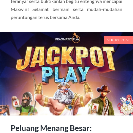
teranyar serta buktikanlah begitu entengnya mencapai
Maxwin! Selamat bermain serta mudah-mudahan
peruntungan terus bersama Anda.
STICKY POST
Peluang Menang Besar: