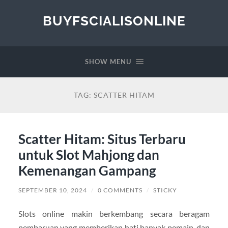
BUYFSCIALISONLINE
SHOW MENU
TAG:
SCATTER HITAM
Scatter Hitam: Situs Terbaru
untuk Slot Mahjong dan
Kemenangan Gampang
SEPTEMBER 10, 2024
/
0 COMMENTS
/
STICKY
Slots online makin berkembang secara beragam
pembaruan yang memberikan hati banyak pemain, dan