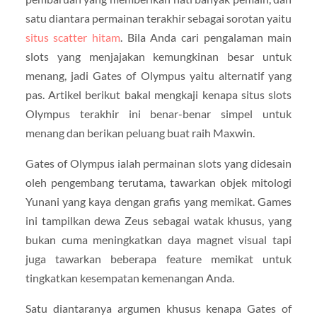
satu diantara permainan terakhir sebagai sorotan yaitu
situs scatter hitam
. Bila Anda cari pengalaman main
slots yang menjajakan kemungkinan besar untuk
menang, jadi Gates of Olympus yaitu alternatif yang
pas. Artikel berikut bakal mengkaji kenapa situs slots
Olympus terakhir ini benar-benar simpel untuk
menang dan berikan peluang buat raih Maxwin.
Gates of Olympus ialah permainan slots yang didesain
oleh pengembang terutama, tawarkan objek mitologi
Yunani yang kaya dengan grafis yang memikat. Games
ini tampilkan dewa Zeus sebagai watak khusus, yang
bukan cuma meningkatkan daya magnet visual tapi
juga tawarkan beberapa feature memikat untuk
tingkatkan kesempatan kemenangan Anda.
Satu diantaranya argumen khusus kenapa Gates of