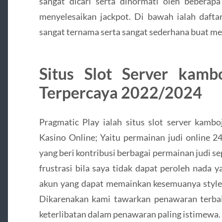
sangat dicari serta dihormati oleh bebera
menyelesaikan jackpot. Di bawah ialah dafta
sangat ternama serta sangat sederhana buat m
Situs Slot Server kam
Terpercaya 2022/2024
Pragmatic Play ialah situs slot server kamb
Kasino Online; Yaitu permainan judi online 2
yang beri kontribusi berbagai permainan judi s
frustrasi bila saya tidak dapat peroleh nada y
akun yang dapat memainkan kesemuanya style j
Dikarenakan kami tawarkan penawaran terba
keterlibatan dalam penawaran paling istimewa.