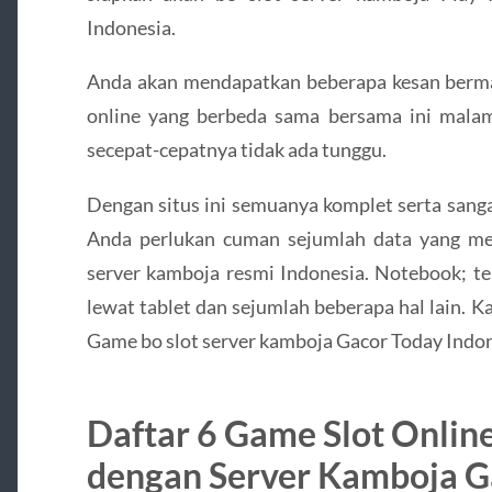
Indonesia.
Anda akan mendapatkan beberapa kesan bermai
online yang berbeda sama bersama ini mala
secepat-cepatnya tidak ada tunggu.
Dengan situs ini semuanya komplet serta sang
Anda perlukan cuman sejumlah data yang me
server kamboja resmi Indonesia. Notebook; tel
lewat tablet dan sejumlah beberapa hal lain. 
Game bo slot server kamboja Gacor Today Indon
Daftar 6 Game Slot Onlin
dengan Server Kamboja 