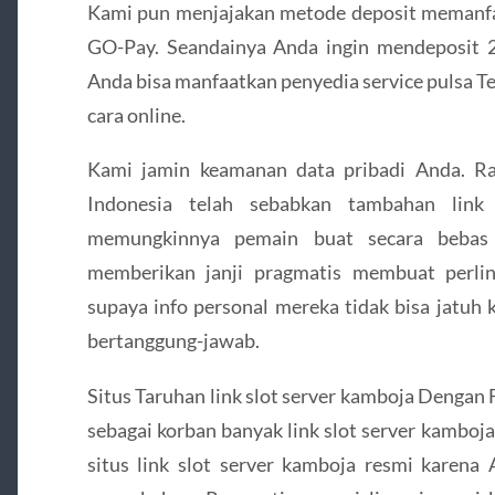
Kami pun menjajakan metode deposit memanf
GO-Pay. Seandainya Anda ingin mendeposit 24
Anda bisa manfaatkan penyedia service pulsa Te
cara online.
Kami jamin keamanan data pribadi Anda. Ra
Indonesia telah sebabkan tambahan link
memungkinnya pemain buat secara bebas j
memberikan janji pragmatis membuat perli
supaya info personal mereka tidak bisa jatuh k
bertanggung-jawab.
Situs Taruhan link slot server kamboja Dengan
sebagai korban banyak link slot server kamboj
situs link slot server kamboja resmi karena