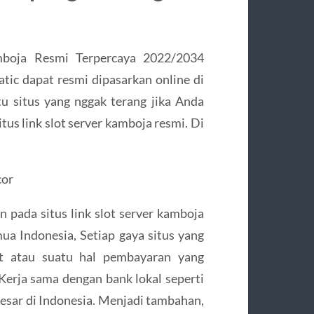
mboja Resmi Terpercaya 2022/2034
atic dapat resmi dipasarkan online di
u situs yang nggak terang jika Anda
tus link slot server kamboja resmi. Di
cor
 pada situs link slot server kamboja
ua Indonesia, Setiap gaya situs yang
it atau suatu hal pembayaran yang
erja sama dengan bank lokal seperti
besar di Indonesia. Menjadi tambahan,