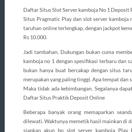
Daftar Situs Slot Server kamboja No 1 Deposit 
Situs Pragmatic Play dan slot server kamboja 
taruhan online terlengkap, dengan jackpot ke
Rs 10.000.
Jadi tambahan, Dukungan bukan cuma member
kamboja no 1 dengan spesifikasi terbaru dan 
bukan hanya buat bercakap dengan situs tar
merupakan yang paling tinggi. Apa tempat dan se
Maka tidak ada kebimbangan. Segalanya dapat 
Daftar Situs Praktik Deposit Online
Beberapa banyak orang memaparkan seanda
dilewati. Waktunya memetik hasil mainkan di d
siapkan akun bo slot server kamboja Play 