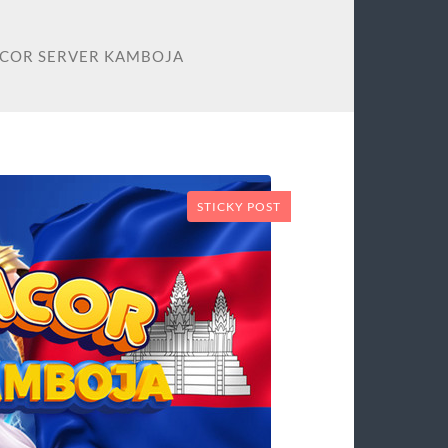
ACOR SERVER KAMBOJA
STICKY POST