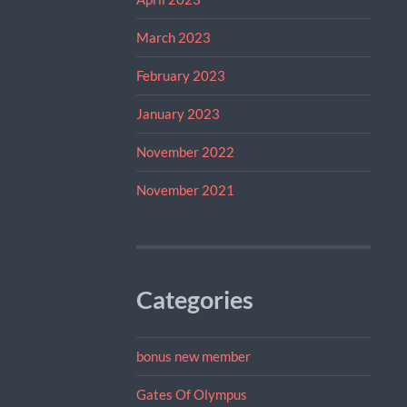
March 2023
February 2023
January 2023
November 2022
November 2021
Categories
bonus new member
Gates Of Olympus