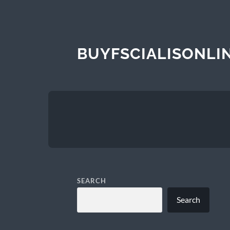
BUYFSCIALISONLI
SEARCH
Search