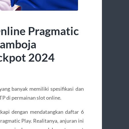
nline Pragmatic
Kamboja
ckpot 2024
ang banyak memiliki spesifikasi dan
P di permainan slot online.
gkapi dengan mendatangkan daftar 6
ragmatic Play. Realitanya, anjuran ini