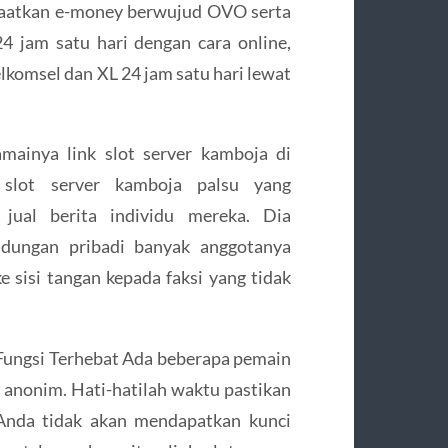
aatkan e-money berwujud OVO serta
 jam satu hari dengan cara online,
lkomsel dan XL 24 jam satu hari lewat
mainya link slot server kamboja di
 slot server kamboja palsu yang
ual berita individu mereka. Dia
ndungan pribadi banyak anggotanya
e sisi tangan kepada faksi yang tidak
 Fungsi Terhebat Ada beberapa pemain
a anonim. Hati-hatilah waktu pastikan
 Anda tidak akan mendapatkan kunci