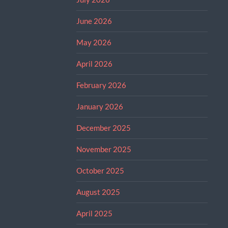
June 2026
May 2026
April 2026
February 2026
January 2026
December 2025
November 2025
October 2025
August 2025
April 2025