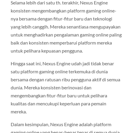
Selama lebih dari satu th. terakhir, Nexus Engine
konsisten mengembangkan platform gaming online-
nya bersama dengan fitur-fitur baru dan teknologi
yang lebih canggih. Mereka senantiasa mengupayakan
untuk menghadirkan pengalaman gaming online paling
baik dan konsisten memperbarui platform mereka
untuk pelihara kepuasan pengguna.
Hingga saat ini, Nexus Engine udah jadi tidak benar
satu platform gaming online terkemuka di dunia
bersama dengan ratusan ribu pengguna aktif di semua
dunia. Mereka konsisten berinovasi dan
mengembangkan fitur-fitur baru untuk pelihara
kualitas dan mencukupi keperluan para pemain
mereka.
Dalam kesimpulan, Nexus Engine adalah platform
gaming online yang benar-benar tenar di semua dunia.