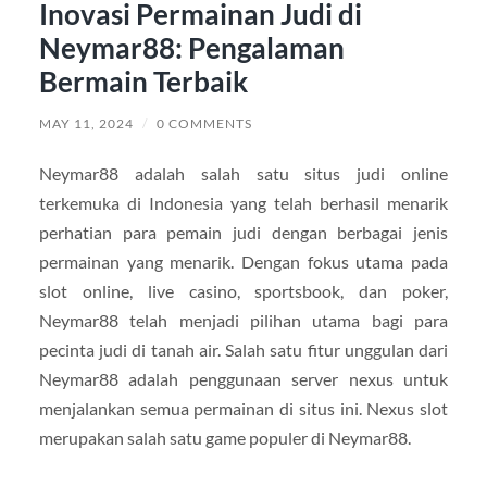
Inovasi Permainan Judi di
Neymar88: Pengalaman
Bermain Terbaik
MAY 11, 2024
/
0 COMMENTS
Neymar88 adalah salah satu situs judi online
terkemuka di Indonesia yang telah berhasil menarik
perhatian para pemain judi dengan berbagai jenis
permainan yang menarik. Dengan fokus utama pada
slot online, live casino, sportsbook, dan poker,
Neymar88 telah menjadi pilihan utama bagi para
pecinta judi di tanah air. Salah satu fitur unggulan dari
Neymar88 adalah penggunaan server nexus untuk
menjalankan semua permainan di situs ini. Nexus slot
merupakan salah satu game populer di Neymar88.