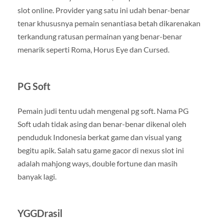
slot online. Provider yang satu ini udah benar-benar
tenar khususnya pemain senantiasa betah dikarenakan
terkandung ratusan permainan yang benar-benar
menarik seperti Roma, Horus Eye dan Cursed.
PG Soft
Pemain judi tentu udah mengenal pg soft. Nama PG
Soft udah tidak asing dan benar-benar dikenal oleh
penduduk Indonesia berkat game dan visual yang
begitu apik. Salah satu game gacor di nexus slot ini
adalah mahjong ways, double fortune dan masih
banyak lagi.
YGGDrasil