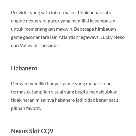
Provider yang satu ini termasuk tidak benar satu
engine nexus slot gacor yang memiliki kesempatan
untuk memenangkan maxwin. Beberapa himbauan
game gacor antara lain Atlantis Megaways, Lucky Neko
dan Valley of The Gods.
Habanero
Dengan memiliki banyak game yang menarik dan
termasuk tampilan visual yang begitu menakjubkan,
tidak heran misalnya habanero jadi tidak benar satu
pilihan favorit.
Nexus Slot CQ9