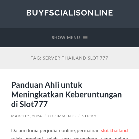
BUYFSCIALISONLINE
SHOW MENU
TAG:
SERVER THAILAND SLOT 777
Panduan Ahli untuk
Meningkatkan Keberuntungan
di Slot777
MARCH 5, 2024
/
0 COMMENTS
/
STICKY
Dalam dunia perjudian online, permainan
slot thailand
telah menjadi salah satu permainan yang paling