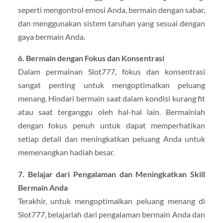
seperti mengontrol emosi Anda, bermain dengan sabar,
dan menggunakan sistem taruhan yang sesuai dengan
gaya bermain Anda.
6. Bermain dengan Fokus dan Konsentrasi
Dalam permainan Slot777, fokus dan konsentrasi
sangat penting untuk mengoptimalkan peluang
menang. Hindari bermain saat dalam kondisi kurang fit
atau saat terganggu oleh hal-hal lain. Bermainlah
dengan fokus penuh untuk dapat memperhatikan
setiap detail dan meningkatkan peluang Anda untuk
memenangkan hadiah besar.
7. Belajar dari Pengalaman dan Meningkatkan Skill
Bermain Anda
Terakhir, untuk mengoptimalkan peluang menang di
Slot777, belajarlah dari pengalaman bermain Anda dan