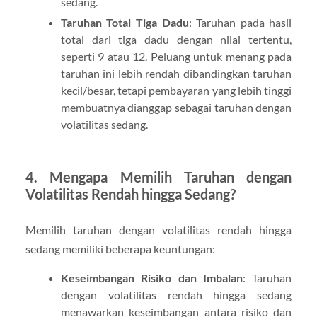
sedang.
Taruhan Total Tiga Dadu
: Taruhan pada hasil
total dari tiga dadu dengan nilai tertentu,
seperti 9 atau 12. Peluang untuk menang pada
taruhan ini lebih rendah dibandingkan taruhan
kecil/besar, tetapi pembayaran yang lebih tinggi
membuatnya dianggap sebagai taruhan dengan
volatilitas sedang.
4. Mengapa Memilih Taruhan dengan
Volatilitas Rendah hingga Sedang?
Memilih taruhan dengan volatilitas rendah hingga
sedang memiliki beberapa keuntungan:
Keseimbangan Risiko dan Imbalan
: Taruhan
dengan volatilitas rendah hingga sedang
menawarkan keseimbangan antara risiko dan