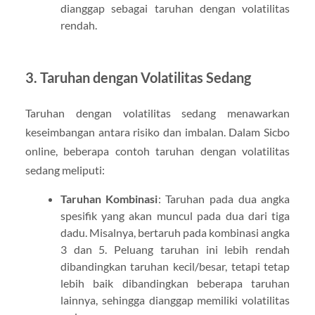
dianggap sebagai taruhan dengan volatilitas
rendah.
3. Taruhan dengan Volatilitas Sedang
Taruhan dengan volatilitas sedang menawarkan
keseimbangan antara risiko dan imbalan. Dalam Sicbo
online, beberapa contoh taruhan dengan volatilitas
sedang meliputi:
Taruhan Kombinasi
: Taruhan pada dua angka
spesifik yang akan muncul pada dua dari tiga
dadu. Misalnya, bertaruh pada kombinasi angka
3 dan 5. Peluang taruhan ini lebih rendah
dibandingkan taruhan kecil/besar, tetapi tetap
lebih baik dibandingkan beberapa taruhan
lainnya, sehingga dianggap memiliki volatilitas