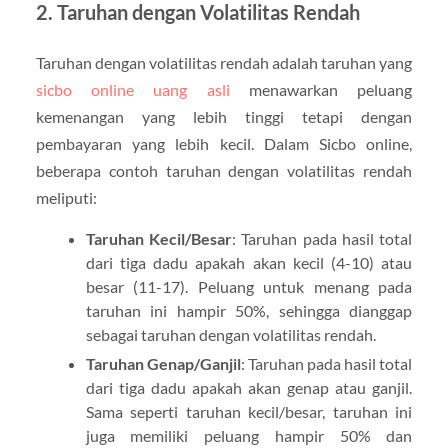
2. Taruhan dengan Volatilitas Rendah
Taruhan dengan volatilitas rendah adalah taruhan yang
sicbo online uang asli
menawarkan peluang
kemenangan yang lebih tinggi tetapi dengan
pembayaran yang lebih kecil. Dalam Sicbo online,
beberapa contoh taruhan dengan volatilitas rendah
meliputi:
Taruhan Kecil/Besar
: Taruhan pada hasil total
dari tiga dadu apakah akan kecil (4-10) atau
besar (11-17). Peluang untuk menang pada
taruhan ini hampir 50%, sehingga dianggap
sebagai taruhan dengan volatilitas rendah.
Taruhan Genap/Ganjil
: Taruhan pada hasil total
dari tiga dadu apakah akan genap atau ganjil.
Sama seperti taruhan kecil/besar, taruhan ini
juga memiliki peluang hampir 50% dan