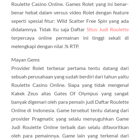
Roulette Casino Online. Games Rolet yang ini benar-
benar hebat dalam versus video Rolet dengan feature
seperti spesial fitur: Wild Scatter Free Spin yang ada
didalamnya. Tidak itu saja Daftar
Situs Judi Roulette
terpercaya online permainan ini tinggi sekali di
melengkapi dengan nilai .% RTP.
Mayan Gems
Provider Rolet terbesar pertama tentu datang dari
sebuah perusahaan yang sudah berdiri dari tahun yaitu
Roulette Casino Online. Siapa yang tidak mengenal
Kakek Zeus alias Gates Of Olympus yang sangat
banyak digemari oleh para pemain judi Daftar Roulette
Online di Indonesia. Game tersebut tentu datang dari
provider Pragmatic yang selalu menyuguhkan Game
Judi Roulette Online terbaik dan selalu difavoritkan
oleh para pemainnya. Game lain yang terkenal dari