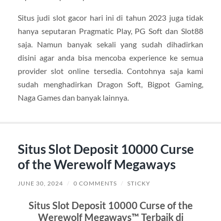
Situs judi slot gacor hari ini di tahun 2023 juga tidak
hanya seputaran Pragmatic Play, PG Soft dan Slot88
saja. Namun banyak sekali yang sudah dihadirkan
disini agar anda bisa mencoba experience ke semua
provider slot online tersedia. Contohnya saja kami
sudah menghadirkan Dragon Soft, Bigpot Gaming,
Naga Games dan banyak lainnya.
Situs Slot Deposit 10000 Curse
of the Werewolf Megaways
JUNE 30, 2024
/
0 COMMENTS
/
STICKY
Situs Slot Deposit 10000 Curse of the
Werewolf Megaways™ Terbaik di