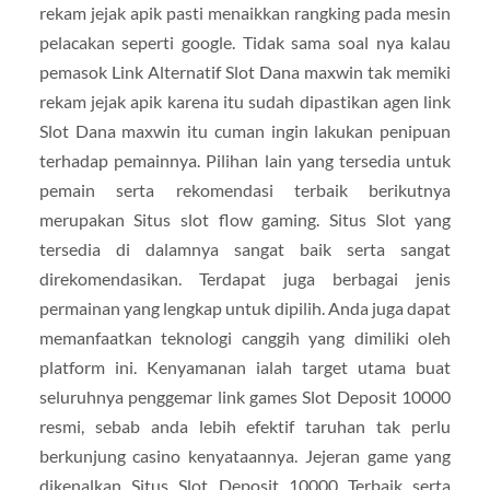
rekam jejak apik pasti menaikkan rangking pada mesin
pelacakan seperti google. Tidak sama soal nya kalau
pemasok Link Alternatif Slot Dana maxwin tak memiki
rekam jejak apik karena itu sudah dipastikan agen link
Slot Dana maxwin itu cuman ingin lakukan penipuan
terhadap pemainnya. Pilihan lain yang tersedia untuk
pemain serta rekomendasi terbaik berikutnya
merupakan Situs slot flow gaming. Situs Slot yang
tersedia di dalamnya sangat baik serta sangat
direkomendasikan. Terdapat juga berbagai jenis
permainan yang lengkap untuk dipilih. Anda juga dapat
memanfaatkan teknologi canggih yang dimiliki oleh
platform ini. Kenyamanan ialah target utama buat
seluruhnya penggemar link games Slot Deposit 10000
resmi, sebab anda lebih efektif taruhan tak perlu
berkunjung casino kenyataannya. Jejeran game yang
dikenalkan Situs Slot Deposit 10000 Terbaik serta