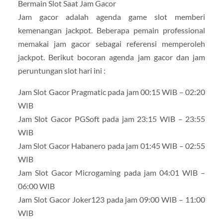
Bermain Slot Saat Jam Gacor
Jam gacor adalah agenda game slot memberi
kemenangan jackpot. Beberapa pemain professional
memakai jam gacor sebagai referensi memperoleh
jackpot. Berikut bocoran agenda jam gacor dan jam
peruntungan slot hari ini :
Jam Slot Gacor Pragmatic pada jam 00:15 WIB – 02:20
WIB
Jam Slot Gacor PGSoft pada jam 23:15 WIB – 23:55
WIB
Jam Slot Gacor Habanero pada jam 01:45 WIB – 02:55
WIB
Jam Slot Gacor Microgaming pada jam 04:01 WIB –
06:00 WIB
Jam Slot Gacor Joker123 pada jam 09:00 WIB – 11:00
WIB