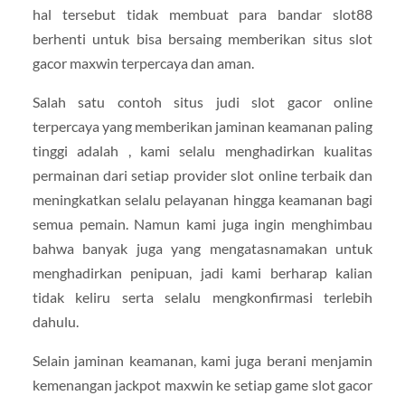
hal tersebut tidak membuat para bandar slot88
berhenti untuk bisa bersaing memberikan situs slot
gacor maxwin terpercaya dan aman.
Salah satu contoh situs judi slot gacor online
terpercaya yang memberikan jaminan keamanan paling
tinggi adalah , kami selalu menghadirkan kualitas
permainan dari setiap provider slot online terbaik dan
meningkatkan selalu pelayanan hingga keamanan bagi
semua pemain. Namun kami juga ingin menghimbau
bahwa banyak juga yang mengatasnamakan untuk
menghadirkan penipuan, jadi kami berharap kalian
tidak keliru serta selalu mengkonfirmasi terlebih
dahulu.
Selain jaminan keamanan, kami juga berani menjamin
kemenangan jackpot maxwin ke setiap game slot gacor