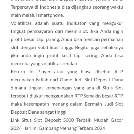
Terpercaya di Indonesia bisa dijangkau seorang waktu
main melalui smartphone.
Volatilitas adalah suatu indikator yang mengukur
tingkat pembayaran dari mesin slot. Jika Anda ingin
profit besar tapi jarang, Anda bisa mencari permainan
slot dengan volatilitas tinggi. Begitu juga sebaliknya
jika anda ingin profit kecil tapi sering, Anda bisa
mencoba yang volatilitas rendah.
Return To Player atau yang biasa disebut RTP
merupakan istilah dari Game Judi Slot Deposit Dana
dimana tingkat kemenangan yang ada di Situs Slot
tersebut diukur menggunakan RTP.Semakin besar RTP
maka kesempatan menang dalam Bermain Judi Slot
Deposit Dana sangat tinggi.
Link Situs Slot Deposit 5000 Terbaik Mudah Gacor
2024 Hari Ini Gampang Menang Terbaru 2024