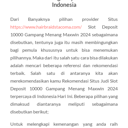
Indonesia
Dari Banyaknya pilihan provider Situs
https://www.hairbraidstacoma.com/
Slot Deposit
10000 Gampang Menang Maxwin 2024 sebagaimana
disebutkan, tentunya juga itu masih membingungkan
bagi pemula khususnya untuk bisa menemukan
pilihannya. Maka dari itu salah satu cara bisa dilakukan
adalah mencari beberapa referensi dan rekomendasi
terbaik. Salah satu di antaranya kita akan
merekomendasikan kamu Rekomendasi Situs Judi Slot
Deposit 10000 Gampang Menang Maxwin 2024
terpercaya di Indonesia Hari Ini. Beberapa pilihan yang
dimaksud diantaranya meliputi sebagaimana
disebutkan berikut;
Untuk melengkapi kemenangan yang anda raih