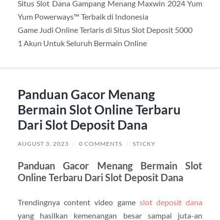
Situs Slot Dana Gampang Menang Maxwin 2024 Yum
Yum Powerways™ Terbaik di Indonesia
Game Judi Online Terlaris di Situs Slot Deposit 5000
1 Akun Untuk Seluruh Bermain Online
Panduan Gacor Menang
Bermain Slot Online Terbaru
Dari Slot Deposit Dana
AUGUST 3, 2023
/
0 COMMENTS
/
STICKY
Panduan Gacor Menang Bermain Slot
Online Terbaru Dari Slot Deposit Dana
Trendingnya content video game
slot deposit dana
yang hasilkan kemenangan besar sampai juta-an