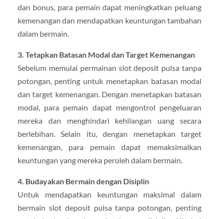
dan bonus, para pemain dapat meningkatkan peluang
kemenangan dan mendapatkan keuntungan tambahan
dalam bermain.
3. Tetapkan Batasan Modal dan Target Kemenangan
Sebelum memulai permainan slot deposit pulsa tanpa
potongan, penting untuk menetapkan batasan modal
dan target kemenangan. Dengan menetapkan batasan
modal, para pemain dapat mengontrol pengeluaran
mereka dan menghindari kehilangan uang secara
berlebihan. Selain itu, dengan menetapkan target
kemenangan, para pemain dapat memaksimalkan
keuntungan yang mereka peroleh dalam bermain.
4. Budayakan Bermain dengan Disiplin
Untuk mendapatkan keuntungan maksimal dalam
bermain slot deposit pulsa tanpa potongan, penting