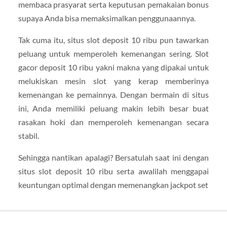
membaca prasyarat serta keputusan pemakaian bonus
supaya Anda bisa memaksimalkan penggunaannya.
Tak cuma itu, situs slot deposit 10 ribu pun tawarkan
peluang untuk memperoleh kemenangan sering. Slot
gacor deposit 10 ribu yakni makna yang dipakai untuk
melukiskan mesin slot yang kerap memberinya
kemenangan ke pemainnya. Dengan bermain di situs
ini, Anda memiliki peluang makin lebih besar buat
rasakan hoki dan memperoleh kemenangan secara
stabil.
Sehingga nantikan apalagi? Bersatulah saat ini dengan
situs slot deposit 10 ribu serta awalilah menggapai
keuntungan optimal dengan memenangkan jackpot set