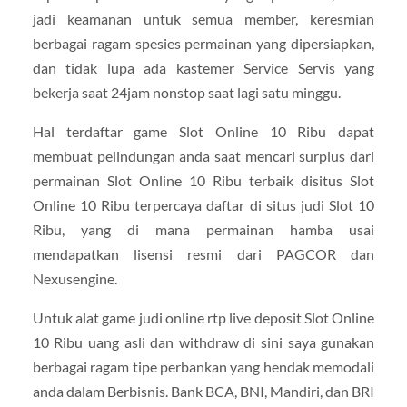
jadi keamanan untuk semua member, keresmian
berbagai ragam spesies permainan yang dipersiapkan,
dan tidak lupa ada kastemer Service Servis yang
bekerja saat 24jam nonstop saat lagi satu minggu.
Hal terdaftar game Slot Online 10 Ribu dapat
membuat pelindungan anda saat mencari surplus dari
permainan Slot Online 10 Ribu terbaik disitus Slot
Online 10 Ribu terpercaya daftar di situs judi Slot 10
Ribu, yang di mana permainan hamba usai
mendapatkan lisensi resmi dari PAGCOR dan
Nexusengine.
Untuk alat game judi online rtp live deposit Slot Online
10 Ribu uang asli dan withdraw di sini saya gunakan
berbagai ragam tipe perbankan yang hendak memodali
anda dalam Berbisnis. Bank BCA, BNI, Mandiri, dan BRI