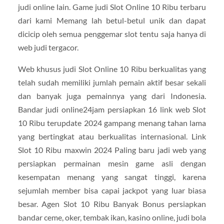
judi online lain. Game judi Slot Online 10 Ribu terbaru
dari kami Memang lah betul-betul unik dan dapat
dicicip oleh semua penggemar slot tentu saja hanya di
web judi tergacor.
Web khusus judi Slot Online 10 Ribu berkualitas yang
telah sudah memiliki jumlah pemain aktif besar sekali
dan banyak juga pemainnya yang dari Indonesia.
Bandar judi online24jam persiapkan 16 link web Slot
10 Ribu terupdate 2024 gampang menang tahan lama
yang bertingkat atau berkualitas internasional. Link
Slot 10 Ribu maxwin 2024 Paling baru jadi web yang
persiapkan permainan mesin game asli dengan
kesempatan menang yang sangat tinggi, karena
sejumlah member bisa capai jackpot yang luar biasa
besar. Agen Slot 10 Ribu Banyak Bonus persiapkan
bandar ceme, oker, tembak ikan, kasino online, judi bola