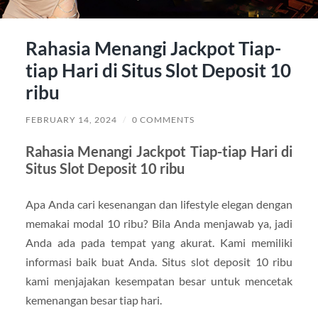
Rahasia Menangi Jackpot Tiap-
tiap Hari di Situs Slot Deposit 10
ribu
FEBRUARY 14, 2024
/
0 COMMENTS
Rahasia Menangi Jackpot Tiap-tiap Hari di
Situs Slot Deposit 10 ribu
Apa Anda cari kesenangan dan lifestyle elegan dengan
memakai modal 10 ribu? Bila Anda menjawab ya, jadi
Anda ada pada tempat yang akurat. Kami memiliki
informasi baik buat Anda. Situs slot deposit 10 ribu
kami menjajakan kesempatan besar untuk mencetak
kemenangan besar tiap hari.