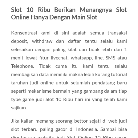
Slot 10 Ribu Berikan Menangnya Slot
Online Hanya Dengan Main Slot
Konsentrasi kami di sini adalah semua transaksi
deposit, withdraw dan daftar tentu selalu kami
selesaikan dengan paling kilat dan tidak lebih dari 1
menit lewat fitur livechat, whatsapp, line, SMS atau
Telephone. Tidak cuma itu kami tentu selalu
membagikan data memiliki makna lebih kurang tutorial
taruhan judi online untuk sejumlah pendatang baru
seperti mekanisme bermain yang gampang dalam tiap
type game judi Slot 10 Ribu hari ini yang telah kami
sajikan.
Jika kalian memang seorang bettor sejati di web judi
slot terbaru paling gacor di Indonesia. Sampai bisa
diputuskan website judi Slot Online 10 Ribu gacor