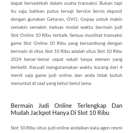
dapat bersedekah dalam usaha transaksi. Bukan tapi
itu saja, bahkan putus tersaji Service Servis deposit
dengan gunakan Getaran, OVO, Gopay untuk makin
semakin semakin meluas modal waktu bermain judi
Slot Online 10 Ribu terbaik. Semua muslihat transaksi
game Slot Online 10 Ribu yang bersambung dengan
bermain di situs Slot 10 Ribu adalah situs Slot 10 Ribu
2024 benar-benar cepat sekali tanpa elemen yang
berbelit. Kecuali mengutamakan waktu kurang dari 4
menit saja game judi online, dan anda tidak butuh
menuntut di saat yang betul-betul lama.
Bermain Judi Online Terlengkap Dan
Mudah Jackpot Hanya Di Slot 10 Ribu
Slot 10 Ribu situs judi online andaikan kata agen resmi