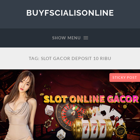
BUYFSCIALISONLINE
SHOW MENU
TAG:
SLOT GACOR DEPOSIT 10 RIBU
STICKY POST