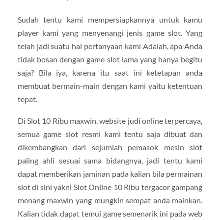
Sudah tentu kami mempersiapkannya untuk kamu
player kami yang menyenangi jenis game slot. Yang
telah jadi suatu hal pertanyaan kami Adalah, apa Anda
tidak bosan dengan game slot lama yang hanya begitu
saja? Bila iya, karena itu saat ini ketetapan anda
membuat bermain-main dengan kami yaitu ketentuan
tepat.
Di Slot 10 Ribu maxwin, website judi online terpercaya,
semua game slot resmi kami tentu saja dibuat dan
dikembangkan dari sejumlah pemasok mesin slot
paling ahli sesuai sama bidangnya, jadi tentu kami
dapat memberikan jaminan pada kalian bila permainan
slot di sini yakni Slot Online 10 Ribu tergacor gampang
menang maxwin yang mungkin sempat anda mainkan.
Kalian tidak dapat temui game semenarik ini pada web