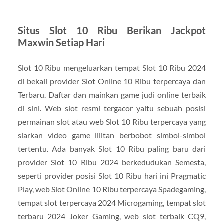
Situs Slot 10 Ribu Berikan Jackpot
Maxwin Setiap Hari
Slot 10 Ribu mengeluarkan tempat Slot 10 Ribu 2024
di bekali provider Slot Online 10 Ribu terpercaya dan
Terbaru. Daftar dan mainkan game judi online terbaik
di sini. Web slot resmi tergacor yaitu sebuah posisi
permainan slot atau web Slot 10 Ribu terpercaya yang
siarkan video game lilitan berbobot simbol-simbol
tertentu. Ada banyak Slot 10 Ribu paling baru dari
provider Slot 10 Ribu 2024 berkedudukan Semesta,
seperti provider posisi Slot 10 Ribu hari ini Pragmatic
Play, web Slot Online 10 Ribu terpercaya Spadegaming,
tempat slot terpercaya 2024 Microgaming, tempat slot
terbaru 2024 Joker Gaming, web slot terbaik CQ9,