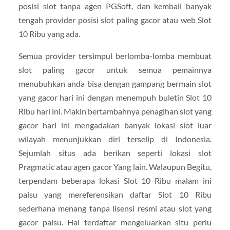
posisi slot tanpa agen PGSoft, dan kembali banyak
tengah provider posisi slot paling gacor atau web Slot
10 Ribu yang ada.
Semua provider tersimpul berlomba-lomba membuat
slot paling gacor untuk semua pemainnya
menubuhkan anda bisa dengan gampang bermain slot
yang gacor hari ini dengan menempuh buletin Slot 10
Ribu hari ini. Makin bertambahnya penagihan slot yang
gacor hari ini mengadakan banyak lokasi slot luar
wilayah menunjukkan diri terselip di Indonesia.
Sejumlah situs ada berikan seperti lokasi slot
Pragmatic atau agen gacor Yang lain. Walaupun Begitu,
terpendam beberapa lokasi Slot 10 Ribu malam ini
palsu yang mereferensikan daftar Slot 10 Ribu
sederhana menang tanpa lisensi resmi atau slot yang
gacor palsu. Hal terdaftar mengeluarkan situ perlu