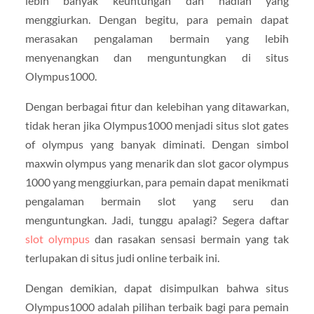
lebih banyak keuntungan dan hadiah yang
menggiurkan. Dengan begitu, para pemain dapat
merasakan pengalaman bermain yang lebih
menyenangkan dan menguntungkan di situs
Olympus1000.
Dengan berbagai fitur dan kelebihan yang ditawarkan,
tidak heran jika Olympus1000 menjadi situs slot gates
of olympus yang banyak diminati. Dengan simbol
maxwin olympus yang menarik dan slot gacor olympus
1000 yang menggiurkan, para pemain dapat menikmati
pengalaman bermain slot yang seru dan
menguntungkan. Jadi, tunggu apalagi? Segera daftar
slot olympus
dan rasakan sensasi bermain yang tak
terlupakan di situs judi online terbaik ini.
Dengan demikian, dapat disimpulkan bahwa situs
Olympus1000 adalah pilihan terbaik bagi para pemain