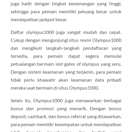
juga hadir dengan tingkat kemenangan yang tinggi,
sehingga para pemain memiliki peluang besar untuk
mendapatkan jackpot besar.
Daftar olympus1000 juga sangat mudah dan cepat.
Cukup dengan mengunjungi situs resmi Olympus1000
dan mengikuti langkah-langkah pendaftaran yang
tersedia, para pemain dapat segera memulai
petualangan bermain slot gates of olympus yang seru.
Dengan sistem keamanan yang terjamin, para pemain
tidak perlu khawatir akan keamanan data pribadi
mereka saat bermain di situs Olympus1000.
Selain itu, Olympus1000 juga menawarkan berbagai
bonus dan promosi yang menarik. Dengan bonus
deposit, cashback, dan bonus referral yang ditawarkan,
para pemain memiliki kesempatan untuk mendapatkan