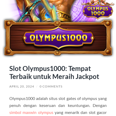
Slot Olympus1000: Tempat
Terbaik untuk Meraih Jackpot
APRIL 20, 2024
/
0 COMMENTS
Olympus1000 adalah situs slot gates of olympus yang
penuh dengan keseruan dan keuntungan. Dengan
simbol maxwin olympus
yang menarik dan slot gacor