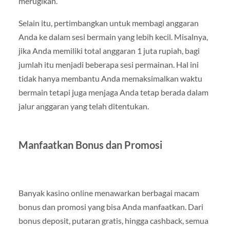
merugikan.
Selain itu, pertimbangkan untuk membagi anggaran
Anda ke dalam sesi bermain yang lebih kecil. Misalnya,
jika Anda memiliki total anggaran 1 juta rupiah, bagi
jumlah itu menjadi beberapa sesi permainan. Hal ini
tidak hanya membantu Anda memaksimalkan waktu
bermain tetapi juga menjaga Anda tetap berada dalam
jalur anggaran yang telah ditentukan.
Manfaatkan Bonus dan Promosi
Banyak kasino online menawarkan berbagai macam
bonus dan promosi yang bisa Anda manfaatkan. Dari
bonus deposit, putaran gratis, hingga cashback, semua