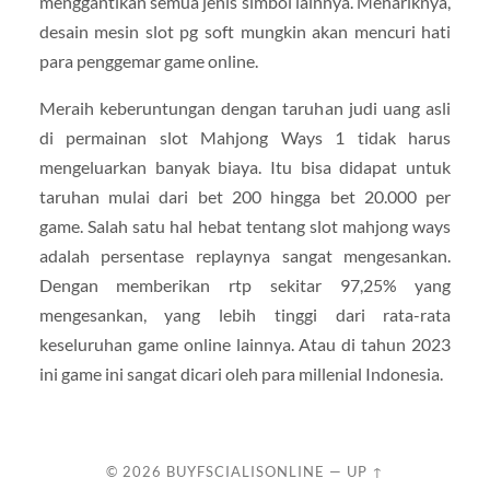
menggantikan semua jenis simbol lainnya. Menariknya,
desain mesin slot pg soft mungkin akan mencuri hati
para penggemar game online.
Meraih keberuntungan dengan taruhan judi uang asli
di permainan slot Mahjong Ways 1 tidak harus
mengeluarkan banyak biaya. Itu bisa didapat untuk
taruhan mulai dari bet 200 hingga bet 20.000 per
game. Salah satu hal hebat tentang slot mahjong ways
adalah persentase replaynya sangat mengesankan.
Dengan memberikan rtp sekitar 97,25% yang
mengesankan, yang lebih tinggi dari rata-rata
keseluruhan game online lainnya. Atau di tahun 2023
ini game ini sangat dicari oleh para millenial Indonesia.
© 2026
BUYFSCIALISONLINE
—
UP ↑