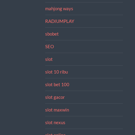
mahjong ways
RADIUMPLAY
sbobet
SEO
slot
slot 10 ribu
slot bet 100
slot gacor
slot maxwin
slot nexus
slot online