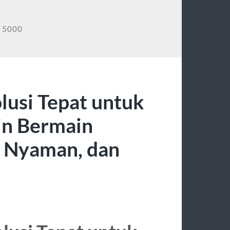
 5000
lusi Tepat untuk
gin Bermain
 Nyaman, dan