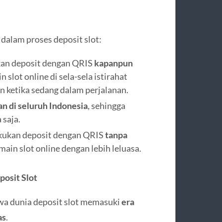
 dalam proses deposit slot:
an deposit dengan QRIS
kapanpun
 slot online di sela-sela istirahat
an ketika sedang dalam perjalanan.
n di seluruh Indonesia
, sehingga
 saja.
kukan deposit dengan QRIS
tanpa
ain slot online dengan lebih leluasa.
osit Slot
 dunia deposit slot memasuki
era
as
.