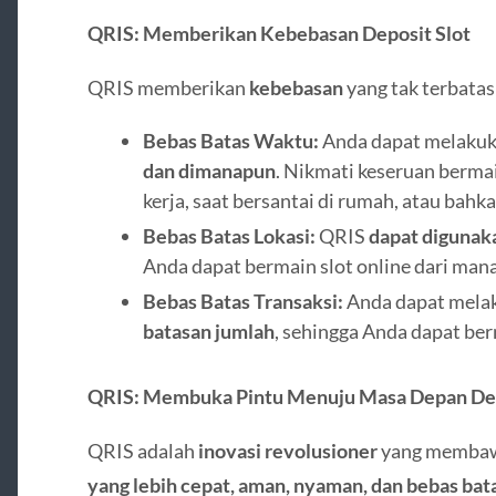
QRIS: Memberikan Kebebasan Deposit Slot
QRIS memberikan
kebebasan
yang tak terbatas
Bebas Batas Waktu:
Anda dapat melakuk
dan dimanapun
. Nikmati keseruan bermain
kerja, saat bersantai di rumah, atau bahk
Bebas Batas Lokasi:
QRIS
dapat digunaka
Anda dapat bermain slot online dari mana
Bebas Batas Transaksi:
Anda dapat mela
batasan jumlah
, sehingga Anda dapat berm
QRIS: Membuka Pintu Menuju Masa Depan Dep
QRIS adalah
inovasi revolusioner
yang membawa
yang lebih cepat, aman, nyaman, dan bebas bat