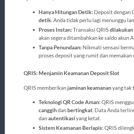
Hanya Hitungan Detik:
Deposit dengan
detik
. Anda tidak perlu lagi menunggu 
Proses Instan:
Transaksi QRIS
dilakukan 
akan segera ditambahkan ke saldo akun A
Tanpa Penundaan:
Nikmati sensasi berma
proses deposit yang rumit dan memakan 
QRIS: Menjamin Keamanan Deposit Slot
QRIS memberikan
jaminan keamanan
yang tak 
Teknologi QR Code Aman:
QRIS menggu
canggih
dan
bertingkat
. Data Anda terli
dan
autentikasi
yang ketat.
Sistem Keamanan Berlapis:
QRIS dileng