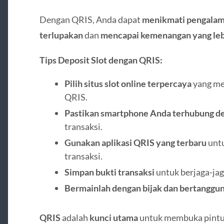
Dengan QRIS, Anda dapat
menikmati pengalama
terlupakan
dan
mencapai kemenangan yang leb
Tips Deposit Slot dengan QRIS:
Pilih situs slot online terpercaya
yang me
QRIS.
Pastikan smartphone Anda terhubung de
transaksi.
Gunakan aplikasi QRIS yang terbaru
untu
transaksi.
Simpan bukti transaksi
untuk berjaga-jaga
Bermainlah dengan bijak dan bertanggun
QRIS
adalah
kunci utama
untuk membuka pintu