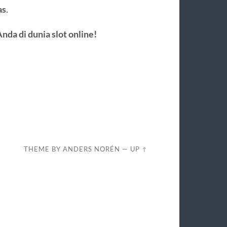
as
.
da di dunia slot online!
THEME BY
ANDERS NORÉN
—
UP ↑