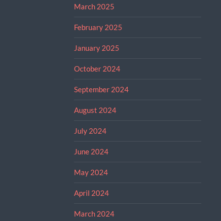
March 2025
February 2025
January 2025
October 2024
September 2024
August 2024
July 2024
June 2024
May 2024
April 2024
March 2024