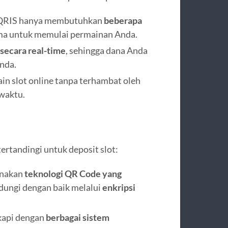
 QRIS hanya membutuhkan
beberapa
lama untuk memulai permainan Anda.
secara real-time
, sehingga dana Anda
nda.
in slot online tanpa terhambat oleh
waktu.
tertandingi untuk deposit slot:
nakan
teknologi QR Code yang
ndungi dengan baik melalui
enkripsi
kapi dengan
berbagai sistem