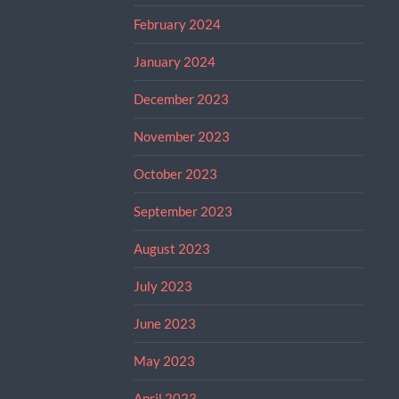
February 2024
January 2024
December 2023
November 2023
October 2023
September 2023
August 2023
July 2023
June 2023
May 2023
April 2023