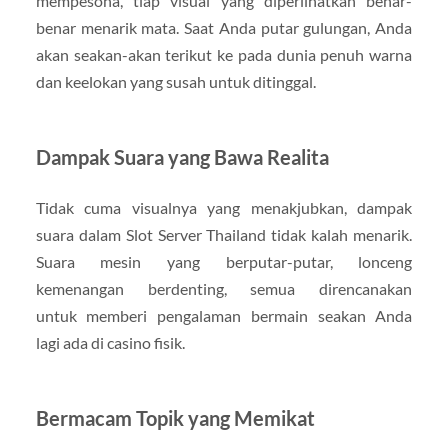
mempesona, tiap visual yang diperlihatkan benar-
benar menarik mata. Saat Anda putar gulungan, Anda
akan seakan-akan terikut ke pada dunia penuh warna
dan keelokan yang susah untuk ditinggal.
Dampak Suara yang Bawa Realita
Tidak cuma visualnya yang menakjubkan, dampak
suara dalam Slot Server Thailand tidak kalah menarik.
Suara mesin yang berputar-putar, lonceng
kemenangan berdenting, semua direncanakan
untuk memberi pengalaman bermain seakan Anda
lagi ada di casino fisik.
Bermacam Topik yang Memikat