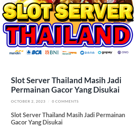
Slot Server Thailand Masih Jadi
Permainan Gacor Yang Disukai
OCTOBER 2, 2023
/
0 COMMENTS
Slot Server Thailand Masih Jadi Permainan
Gacor Yang Disukai