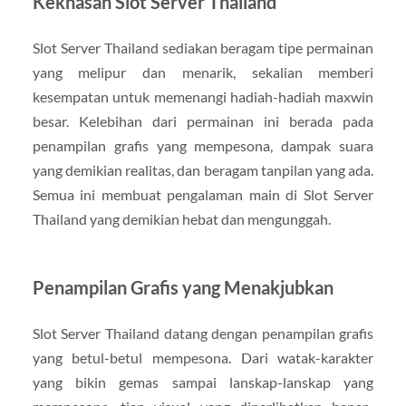
Kekhasan Slot Server Thailand
Slot Server Thailand sediakan beragam tipe permainan
yang melipur dan menarik, sekalian memberi
kesempatan untuk memenangi hadiah-hadiah maxwin
besar. Kelebihan dari permainan ini berada pada
penampilan grafis yang mempesona, dampak suara
yang demikian realitas, dan beragam tanpilan yang ada.
Semua ini membuat pengalaman main di Slot Server
Thailand yang demikian hebat dan mengunggah.
Penampilan Grafis yang Menakjubkan
Slot Server Thailand datang dengan penampilan grafis
yang betul-betul mempesona. Dari watak-karakter
yang bikin gemas sampai lanskap-lanskap yang