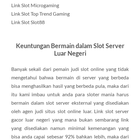
Link Slot Microgaming
Link Slot Top Trend Gaming
Link Slot Slot88
Keuntungan Bermain dalam Slot Server
Luar Negeri
Banyak sekali dari pemain judi slot online yang tidak
mengetahui bahwa bermain di server yang berbeda
bisa menghasilkan hasil yang berbeda pula, maka dari
itu kami imbau untuk anda para sloter mania harus
bermain dalam slot server eksternal yang disediakan
oleh agen judi situs slot online luar. Link slot server
gacor luar negeri yang mana bukan sembarang link
yang disediakan namun minimal kemenangan yang
bisa anda capai sebesar 92% bahkan lebih, maka dari