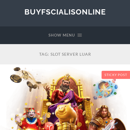
BUYFSCIALISONLINE
SHOW MENU
TAG:
SLOT SERVER LUAR
STICKY POST