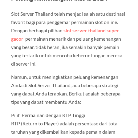
Slot Server Thailand telah menjadi salah satu destinasi
favorit bagi para penggemar permainan slot online.
Dengan berbagai pilihan
slot server thailand super
gacor
permainan menarik dan peluang kemenangan
yang besar, tidak heran jika semakin banyak pemain
yang tertarik untuk mencoba keberuntungan mereka
di server ini.
Namun, untuk meningkatkan peluang kemenangan
Anda di Slot Server Thailand, ada beberapa strategi
yang dapat Anda terapkan. Berikut adalah beberapa
tips yang dapat membantu Anda:
Pilih Permainan dengan RTP Tinggi
RTP (Return to Player) adalah persentase dari total
taruhan yang dikembalikan kepada pemain dalam