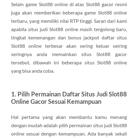
Selain game Slot88 online di atas Slot88 gacor resmi
juga akan memberikan beberapa game Slot88 online
terbaru, yang memiliki nilai RTP tinggi. Saran dari kami
apabila situs judi Slot88 online masih tergolong baru,
tingkat kemenangan dan bonus jackpot daftar situs
Slot88 online terbesar akan sering keluar seiring
seringnya anda memainkan situs Slot88 gacor
tersebut, dibawah ini beberapa situs Slot88 online
yang bisa anda coba.
1. Pilih Permainan Daftar Situs Judi Slot88
Online Gacor Sesuai Kemampuan
Hal pertama yang akan membantu kamu menang
dengan mudah adalah pilih permainan situs judi Slot88
online sesuai dengan kemampuan. Ada banyak sekali