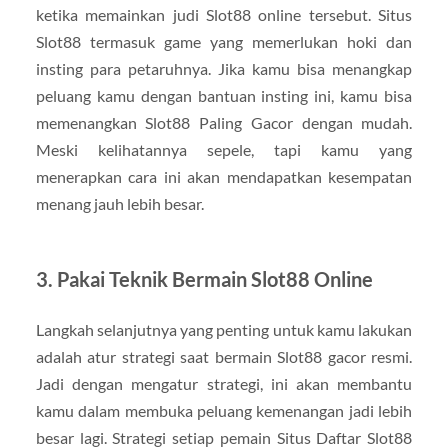
ketika memainkan judi Slot88 online tersebut. Situs
Slot88 termasuk game yang memerlukan hoki dan
insting para petaruhnya. Jika kamu bisa menangkap
peluang kamu dengan bantuan insting ini, kamu bisa
memenangkan Slot88 Paling Gacor dengan mudah.
Meski kelihatannya sepele, tapi kamu yang
menerapkan cara ini akan mendapatkan kesempatan
menang jauh lebih besar.
3. Pakai Teknik Bermain Slot88 Online
Langkah selanjutnya yang penting untuk kamu lakukan
adalah atur strategi saat bermain Slot88 gacor resmi.
Jadi dengan mengatur strategi, ini akan membantu
kamu dalam membuka peluang kemenangan jadi lebih
besar lagi. Strategi setiap pemain Situs Daftar Slot88