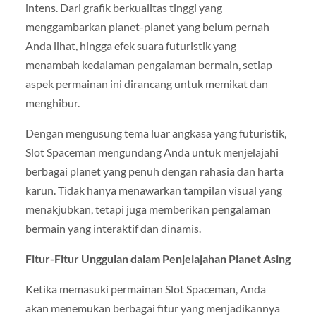
intens. Dari grafik berkualitas tinggi yang
menggambarkan planet-planet yang belum pernah
Anda lihat, hingga efek suara futuristik yang
menambah kedalaman pengalaman bermain, setiap
aspek permainan ini dirancang untuk memikat dan
menghibur.
Dengan mengusung tema luar angkasa yang futuristik,
Slot Spaceman mengundang Anda untuk menjelajahi
berbagai planet yang penuh dengan rahasia dan harta
karun. Tidak hanya menawarkan tampilan visual yang
menakjubkan, tetapi juga memberikan pengalaman
bermain yang interaktif dan dinamis.
Fitur-Fitur Unggulan dalam Penjelajahan Planet Asing
Ketika memasuki permainan Slot Spaceman, Anda
akan menemukan berbagai fitur yang menjadikannya