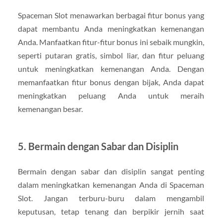
Spaceman Slot menawarkan berbagai fitur bonus yang
dapat membantu Anda meningkatkan kemenangan
Anda. Manfaatkan fitur-fitur bonus ini sebaik mungkin,
seperti putaran gratis, simbol liar, dan fitur peluang
untuk meningkatkan kemenangan Anda. Dengan
memanfaatkan fitur bonus dengan bijak, Anda dapat
meningkatkan peluang Anda untuk meraih
kemenangan besar.
5. Bermain dengan Sabar dan Disiplin
Bermain dengan sabar dan disiplin sangat penting
dalam meningkatkan kemenangan Anda di Spaceman
Slot. Jangan terburu-buru dalam mengambil
keputusan, tetap tenang dan berpikir jernih saat