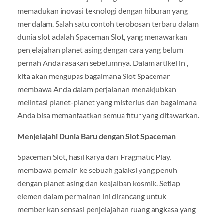
memadukan inovasi teknologi dengan hiburan yang
mendalam. Salah satu contoh terobosan terbaru dalam
dunia slot adalah Spaceman Slot, yang menawarkan
penjelajahan planet asing dengan cara yang belum
pernah Anda rasakan sebelumnya. Dalam artikel ini,
kita akan mengupas bagaimana Slot Spaceman
membawa Anda dalam perjalanan menakjubkan
melintasi planet-planet yang misterius dan bagaimana
Anda bisa memanfaatkan semua fitur yang ditawarkan.
Menjelajahi Dunia Baru dengan Slot Spaceman
Spaceman Slot, hasil karya dari Pragmatic Play,
membawa pemain ke sebuah galaksi yang penuh
dengan planet asing dan keajaiban kosmik. Setiap
elemen dalam permainan ini dirancang untuk
memberikan sensasi penjelajahan ruang angkasa yang