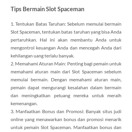
Tips Bermain Slot Spaceman
1. Tentukan Batas Taruhan: Sebelum memulai bermain
Slot Spaceman, tentukan batas taruhan yang bisa Anda
pertaruhkan. Hal ini akan membantu Anda untuk
mengontrol keuangan Anda dan mencegah Anda dari
kehilangan uang terlalu banyak.
2. Memahami Aturan Main: Penting bagi pemain untuk
memahami aturan main dari Slot Spaceman sebelum
memulai bermain. Dengan memahami aturan main,
pemain dapat mengurangi kesalahan dalam bermain
dan meningkatkan peluang mereka untuk meraih
kemenangan.
3. Manfaatkan Bonus dan Promosi: Banyak situs judi
online yang menawarkan bonus dan promosi menarik
untuk pemain Slot Spaceman. Manfaatkan bonus dan