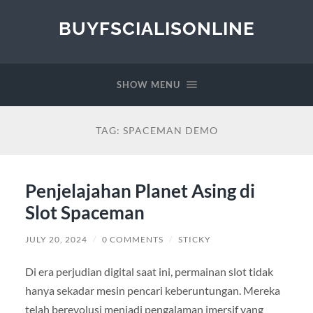
BUYFSCIALISONLINE
SHOW MENU
TAG:
SPACEMAN DEMO
Penjelajahan Planet Asing di
Slot Spaceman
JULY 20, 2024
/
0 COMMENTS
/
STICKY
Di era perjudian digital saat ini, permainan slot tidak
hanya sekadar mesin pencari keberuntungan. Mereka
telah berevolusi menjadi pengalaman imersif yang