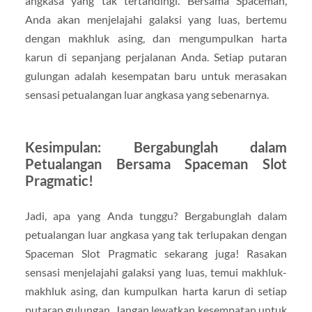
angkasa yang tak tertandingi. Bersama Spaceman,
Anda akan menjelajahi galaksi yang luas, bertemu
dengan makhluk asing, dan mengumpulkan harta
karun di sepanjang perjalanan Anda. Setiap putaran
gulungan adalah kesempatan baru untuk merasakan
sensasi petualangan luar angkasa yang sebenarnya.
Kesimpulan: Bergabunglah dalam
Petualangan Bersama Spaceman Slot
Pragmatic!
Jadi, apa yang Anda tunggu? Bergabunglah dalam
petualangan luar angkasa yang tak terlupakan dengan
Spaceman Slot Pragmatic sekarang juga! Rasakan
sensasi menjelajahi galaksi yang luas, temui makhluk-
makhluk asing, dan kumpulkan harta karun di setiap
putaran gulungan. Jangan lewatkan kesempatan untuk