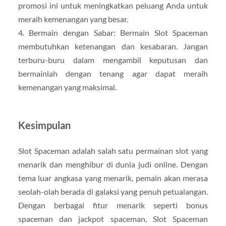
promosi ini untuk meningkatkan peluang Anda untuk
meraih kemenangan yang besar.
4. Bermain dengan Sabar: Bermain Slot Spaceman
membutuhkan ketenangan dan kesabaran. Jangan
terburu-buru dalam mengambil keputusan dan
bermainlah dengan tenang agar dapat meraih
kemenangan yang maksimal.
Kesimpulan
Slot Spaceman adalah salah satu permainan slot yang
menarik dan menghibur di dunia judi online. Dengan
tema luar angkasa yang menarik, pemain akan merasa
seolah-olah berada di galaksi yang penuh petualangan.
Dengan berbagai fitur menarik seperti bonus
spaceman dan jackpot spaceman, Slot Spaceman