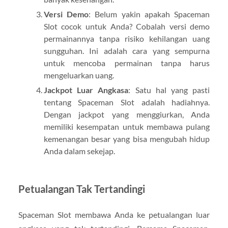
Versi Demo
: Belum yakin apakah Spaceman
Slot cocok untuk Anda? Cobalah versi demo
permainannya tanpa risiko kehilangan uang
sungguhan. Ini adalah cara yang sempurna
untuk mencoba permainan tanpa harus
mengeluarkan uang.
Jackpot Luar Angkasa
: Satu hal yang pasti
tentang Spaceman Slot adalah hadiahnya.
Dengan jackpot yang menggiurkan, Anda
memiliki kesempatan untuk membawa pulang
kemenangan besar yang bisa mengubah hidup
Anda dalam sekejap.
Petualangan Tak Tertandingi
Spaceman Slot membawa Anda ke petualangan luar