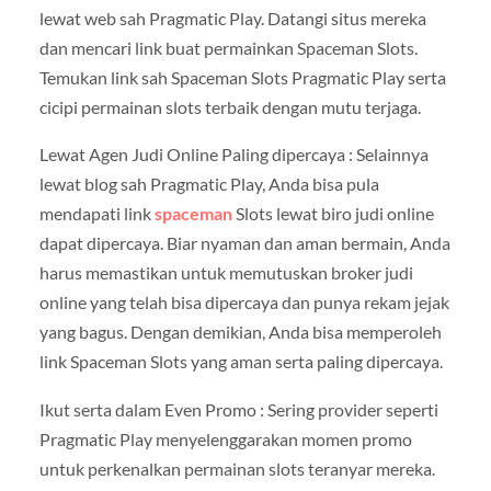
lewat web sah Pragmatic Play. Datangi situs mereka
dan mencari link buat permainkan Spaceman Slots.
Temukan link sah Spaceman Slots Pragmatic Play serta
cicipi permainan slots terbaik dengan mutu terjaga.
Lewat Agen Judi Online Paling dipercaya : Selainnya
lewat blog sah Pragmatic Play, Anda bisa pula
mendapati link
spaceman
Slots lewat biro judi online
dapat dipercaya. Biar nyaman dan aman bermain, Anda
harus memastikan untuk memutuskan broker judi
online yang telah bisa dipercaya dan punya rekam jejak
yang bagus. Dengan demikian, Anda bisa memperoleh
link Spaceman Slots yang aman serta paling dipercaya.
Ikut serta dalam Even Promo : Sering provider seperti
Pragmatic Play menyelenggarakan momen promo
untuk perkenalkan permainan slots teranyar mereka.