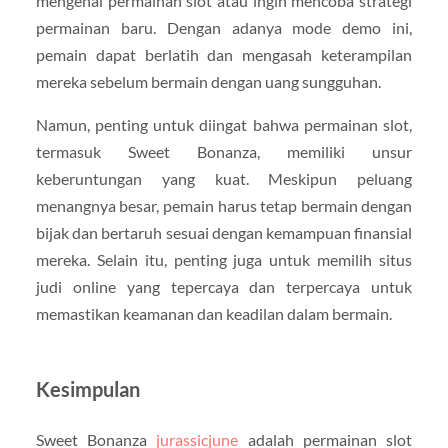
mengenal permainan slot atau ingin mencoba strategi
permainan baru. Dengan adanya mode demo ini,
pemain dapat berlatih dan mengasah keterampilan
mereka sebelum bermain dengan uang sungguhan.
Namun, penting untuk diingat bahwa permainan slot,
termasuk Sweet Bonanza, memiliki unsur
keberuntungan yang kuat. Meskipun peluang
menangnya besar, pemain harus tetap bermain dengan
bijak dan bertaruh sesuai dengan kemampuan finansial
mereka. Selain itu, penting juga untuk memilih situs
judi online yang tepercaya dan terpercaya untuk
memastikan keamanan dan keadilan dalam bermain.
Kesimpulan
Sweet Bonanza
jurassicjune
adalah permainan slot