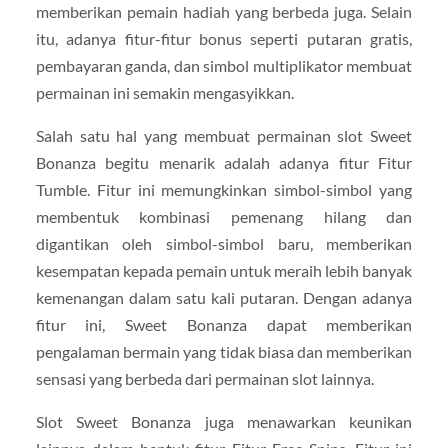
memberikan pemain hadiah yang berbeda juga. Selain
itu, adanya fitur-fitur bonus seperti putaran gratis,
pembayaran ganda, dan simbol multiplikator membuat
permainan ini semakin mengasyikkan.
Salah satu hal yang membuat permainan slot Sweet
Bonanza begitu menarik adalah adanya fitur Fitur
Tumble. Fitur ini memungkinkan simbol-simbol yang
membentuk kombinasi pemenang hilang dan
digantikan oleh simbol-simbol baru, memberikan
kesempatan kepada pemain untuk meraih lebih banyak
kemenangan dalam satu kali putaran. Dengan adanya
fitur ini, Sweet Bonanza dapat memberikan
pengalaman bermain yang tidak biasa dan memberikan
sensasi yang berbeda dari permainan slot lainnya.
Slot Sweet Bonanza juga menawarkan keunikan