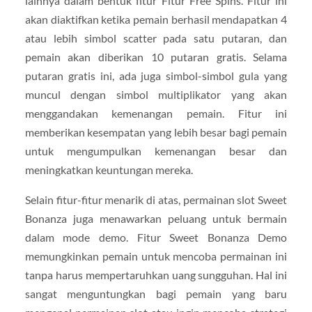
lainnya dalam bentuk fitur Fitur Free Spins. Fitur ini
akan diaktifkan ketika pemain berhasil mendapatkan 4
atau lebih simbol scatter pada satu putaran, dan
pemain akan diberikan 10 putaran gratis. Selama
putaran gratis ini, ada juga simbol-simbol gula yang
muncul dengan simbol multiplikator yang akan
menggandakan kemenangan pemain. Fitur ini
memberikan kesempatan yang lebih besar bagi pemain
untuk mengumpulkan kemenangan besar dan
meningkatkan keuntungan mereka.
Selain fitur-fitur menarik di atas, permainan slot Sweet
Bonanza juga menawarkan peluang untuk bermain
dalam mode demo. Fitur Sweet Bonanza Demo
memungkinkan pemain untuk mencoba permainan ini
tanpa harus mempertaruhkan uang sungguhan. Hal ini
sangat menguntungkan bagi pemain yang baru