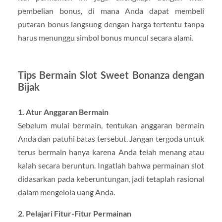
pembelian bonus, di mana Anda dapat membeli
putaran bonus langsung dengan harga tertentu tanpa
harus menunggu simbol bonus muncul secara alami.
Tips Bermain Slot Sweet Bonanza dengan
Bijak
1. Atur Anggaran Bermain
Sebelum mulai bermain, tentukan anggaran bermain
Anda dan patuhi batas tersebut. Jangan tergoda untuk
terus bermain hanya karena Anda telah menang atau
kalah secara beruntun. Ingatlah bahwa permainan slot
didasarkan pada keberuntungan, jadi tetaplah rasional
dalam mengelola uang Anda.
2. Pelajari Fitur-Fitur Permainan