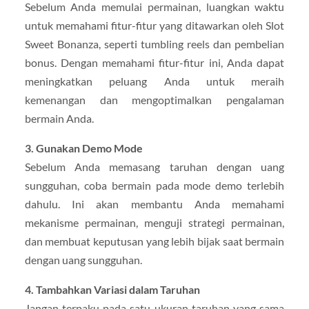
Sebelum Anda memulai permainan, luangkan waktu
untuk memahami fitur-fitur yang ditawarkan oleh Slot
Sweet Bonanza, seperti tumbling reels dan pembelian
bonus. Dengan memahami fitur-fitur ini, Anda dapat
meningkatkan peluang Anda untuk meraih
kemenangan dan mengoptimalkan pengalaman
bermain Anda.
3. Gunakan Demo Mode
Sebelum Anda memasang taruhan dengan uang
sungguhan, coba bermain pada mode demo terlebih
dahulu. Ini akan membantu Anda memahami
mekanisme permainan, menguji strategi permainan,
dan membuat keputusan yang lebih bijak saat bermain
dengan uang sungguhan.
4. Tambahkan Variasi dalam Taruhan
Jangan terpaku pada satu ukuran taruhan yang sama