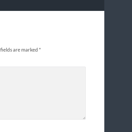
fields are marked
*