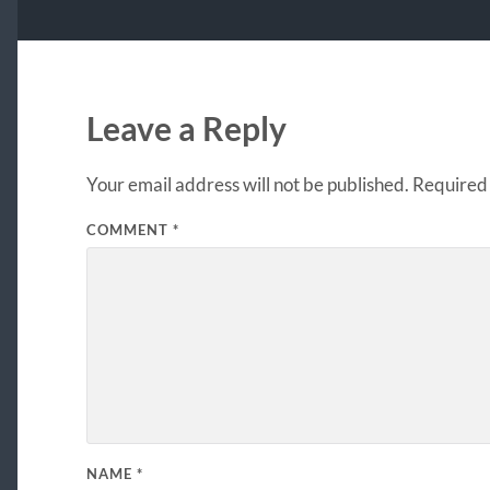
Leave a Reply
Your email address will not be published.
Required 
COMMENT
*
NAME
*