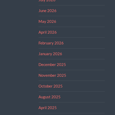
June 2026
May 2026
April 2026
February 2026
January 2026
December 2025
November 2025
October 2025
August 2025
April 2025