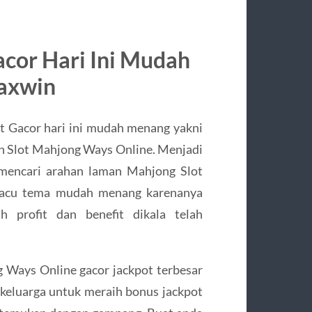
cor Hari Ini Mudah
axwin
ot Gacor hari ini mudah menang yakni
in Slot Mahjong Ways Online. Menjadi
ng mencari arahan laman Mahjong Slot
ngacu tema mudah menang karenanya
h profit dan benefit dikala telah
g Ways Online gacor jackpot terbesar
keluarga untuk meraih bonus jackpot