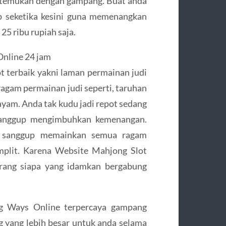
 temukan dengan gampang. Buat anda
up seketika kesini guna memenangkan
25 ribu rupiah saja.
Online 24 jam
t terbaik yakni laman permainan judi
ragam permainan judi seperti, taruhan
 ayam. Anda tak kudu jadi repot sedang
 sanggup mengimbuhkan kemenangan.
h sanggup memainkan semua ragam
mplit. Karena Website Mahjong Slot
arang siapa yang idamkan bergabung
ng Ways Online terpercaya gampang
g yang lebih besar untuk anda selama