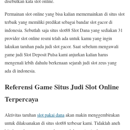
disebutkan kata slot online.
Permainan slot online yang bisa kalian mememainkan di situs slot
terbaik yang memiliki predikat sebagai bandar slot gacor di
indonesia. Sebutlah saja situs slot88 Slot Dana yang sediakan 31
provider slot online resmi telah ada untuk kamu yang ingin
lakukan taruhan pada judi slot gacor. Saat sebelum mengawali
game judi Slot Deposit Pulsa kami anjurkan kalian harus
mengenali lebih dahulu berkenaan sejarah judi slot zeus yang
ada di indonesia.
Referensi Game Situs Judi Slot Online
Terpercaya
Aktivitas taruhan
slot pakai dana
akan makin menggembirakan
untuk dilaksanakan di situs slot88 terbesar kami. Tidaklah aneh