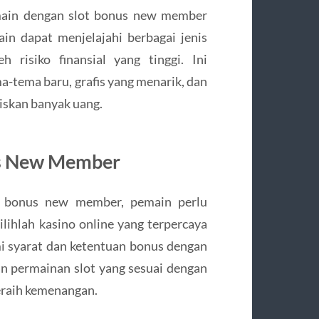
rmain dengan slot bonus new member
n dapat menjelajahi berbagai jenis
 risiko finansial yang tinggi. Ini
-tema baru, grafis yang menarik, dan
iskan banyak uang.
us New Member
t bonus new member, pemain perlu
lihlah kasino online yang terpercaya
mi syarat dan ketentuan bonus dengan
han permainan slot yang sesuai dengan
eraih kemenangan.