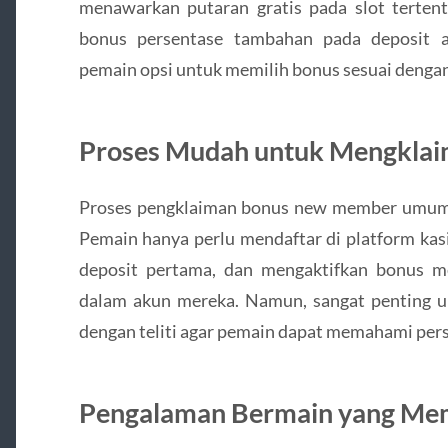
menawarkan putaran gratis pada slot terten
bonus persentase tambahan pada deposit 
pemain opsi untuk memilih bonus sesuai dengan
Proses Mudah untuk Mengklai
Proses pengklaiman bonus new member umum
Pemain hanya perlu mendaftar di platform kas
deposit pertama, dan mengaktifkan bonus mel
dalam akun mereka. Namun, sangat penting 
dengan teliti agar pemain dapat memahami pers
Pengalaman Bermain yang Me