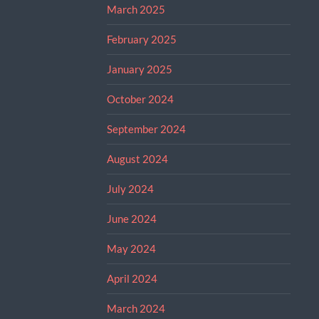
March 2025
February 2025
January 2025
October 2024
September 2024
August 2024
July 2024
June 2024
May 2024
April 2024
March 2024