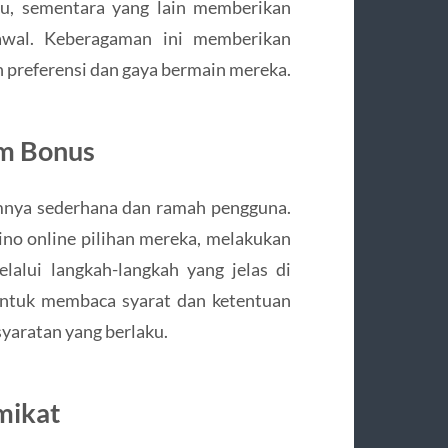
tu, sementara yang lain memberikan
awal. Keberagaman ini memberikan
 preferensi dan gaya bermain mereka.
m Bonus
nya sederhana dan ramah pengguna.
ino online pilihan mereka, melakukan
alui langkah-langkah yang jelas di
untuk membaca syarat dan ketentuan
yaratan yang berlaku.
mikat