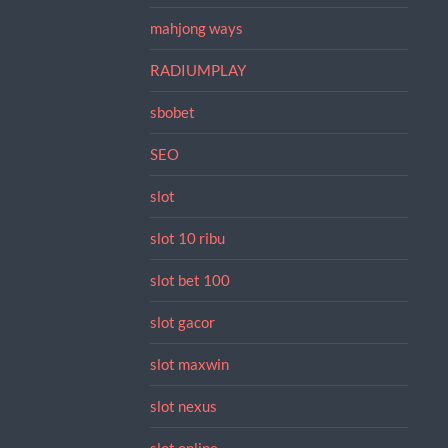
mahjong ways
RADIUMPLAY
sbobet
SEO
slot
slot 10 ribu
slot bet 100
slot gacor
slot maxwin
slot nexus
slot online