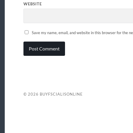
WEBSITE
Save my name, email, and website in this browser for the n
© 2026
BUYFSCIALISONLINE