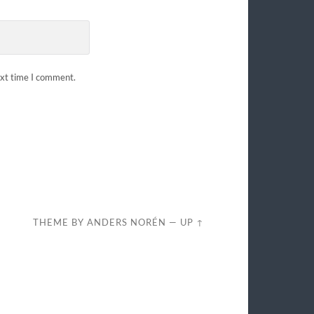
ext time I comment.
THEME BY
ANDERS NORÉN
—
UP ↑