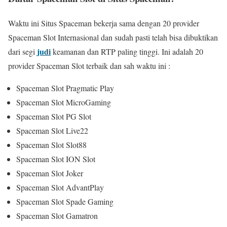
Waktu ini Situs Spaceman bekerja sama dengan 20 provider
Spaceman Slot Internasional dan sudah pasti telah bisa dibuktikan
judi
dari segi
keamanan dan RTP paling tinggi. Ini adalah 20
provider Spaceman Slot terbaik dan sah waktu ini :
Spaceman Slot Pragmatic Play
Spaceman Slot MicroGaming
Spaceman Slot PG Slot
Spaceman Slot Live22
Spaceman Slot Slot88
Spaceman Slot ION Slot
Spaceman Slot Joker
Spaceman Slot AdvantPlay
Spaceman Slot Spade Gaming
Spaceman Slot Gamatron