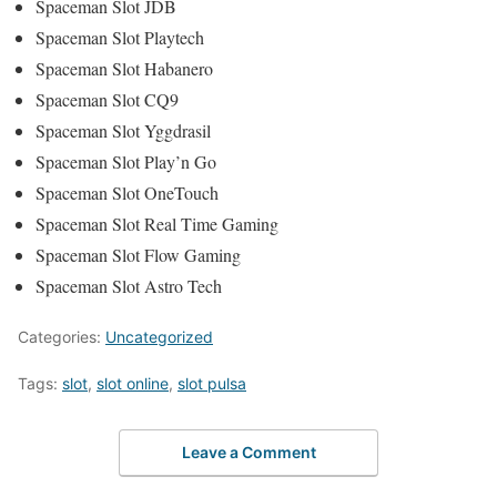
Spaceman Slot JDB
Spaceman Slot Playtech
Spaceman Slot Habanero
Spaceman Slot CQ9
Spaceman Slot Yggdrasil
Spaceman Slot Play’n Go
Spaceman Slot OneTouch
Spaceman Slot Real Time Gaming
Spaceman Slot Flow Gaming
Spaceman Slot Astro Tech
Categories:
Uncategorized
Tags:
slot
,
slot online
,
slot pulsa
Leave a Comment