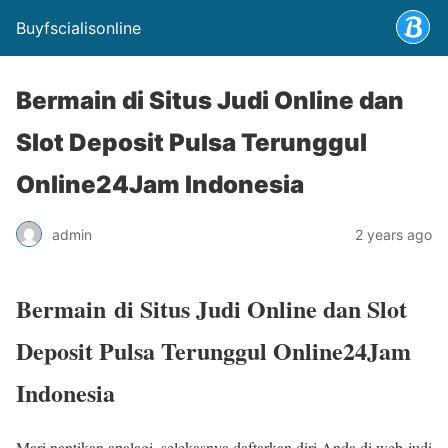
Buyfscialisonline
Bermain di Situs Judi Online dan
Slot Deposit Pulsa Terunggul
Online24Jam Indonesia
admin
2 years ago
Bermain di Situs Judi Online dan Slot
Deposit Pulsa Terunggul Online24Jam
Indonesia
Mari nantikan apalagi, selekasnya daftarkan diri Anda di web judi