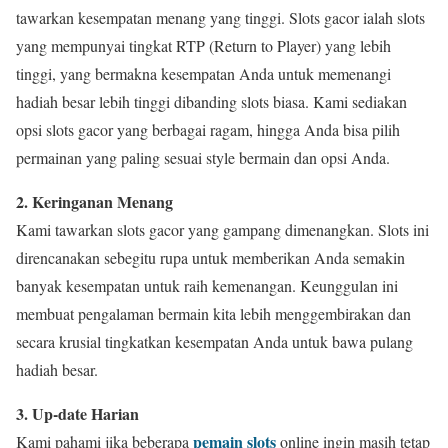
tawarkan kesempatan menang yang tinggi. Slots gacor ialah slots
yang mempunyai tingkat RTP (Return to Player) yang lebih
tinggi, yang bermakna kesempatan Anda untuk memenangi
hadiah besar lebih tinggi dibanding slots biasa. Kami sediakan
opsi slots gacor yang berbagai ragam, hingga Anda bisa pilih
permainan yang paling sesuai style bermain dan opsi Anda.
2. Keringanan Menang
Kami tawarkan slots gacor yang gampang dimenangkan. Slots ini
direncanakan sebegitu rupa untuk memberikan Anda semakin
banyak kesempatan untuk raih kemenangan. Keunggulan ini
membuat pengalaman bermain kita lebih menggembirakan dan
secara krusial tingkatkan kesempatan Anda untuk bawa pulang
hadiah besar.
3. Up-date Harian
pemain slots
Kami pahami jika beberapa
online ingin masih tetap