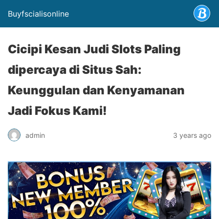
Buyfscialisonline
Cicipi Kesan Judi Slots Paling
dipercaya di Situs Sah:
Keunggulan dan Kenyamanan
Jadi Fokus Kami!
admin
3 years ago