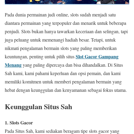
Pada dunia permainan judi online, slots sudah menjadi satu
diantara permainan yang terpopuler dan menarik untuk beberapa
penjudi. Slots bukan hanya tawarkan keceriaan dan selingan, tapi
juga peluang untuk memenangi hadiah besar. Tetapi, untuk
nikmati pengalaman bermain slots yang paling memberikan
Slot Gacor Gampang
keuntungan, penting untuk pilih situs
Menang
yang paling dipercaya dan bisa dihandalkan. Di Situs
Sah kami, kami pahami keperluan dan opsi pemain, dan kami
memiliki komitmen untuk memberi pengalaman bermain yang
hebat dengan keunggulan dan kenyamanan sebagai fokus utama.
Keunggulan Situs Sah
1. Slots Gacor
Pada Situs Sah, kami sediakan beragam tipe slots gacor yang