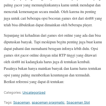
paling gacor yang memungkinkannya kamu untuk mendapat dan
mencetak kemenangan secara mudah. Oleh karena itu penting
juga untuk cari beberapa opsi bocoran games slot dari slot88 yang
telah bisa dibuktikan dapat dimainkan oleh beberapa player.
Sepanjang ini kehadiran dari games slot online yang ada dan bisa
diputuskan banyak. Tapi meskipun begitu penting juga buat kamu
dapat pahami dan memahami beragam infonya lebih dulu. Opsi
games slot gacor online dengan nilai RTP tinggi yang ditawari
oleh slot88 ini kadangkala harus juga di tentukan kembali.
Pasalnya bukan hanya mainkan banyak dan kamu harus tentukan
opsi yanng paling memberikan keuntungan dan termudah.
Berikut referensi yang dapat di tentukan:
Categories:
Uncategorized
Tags:
Spaceman
,
spaceman pragmatic
,
Spaceman Slot